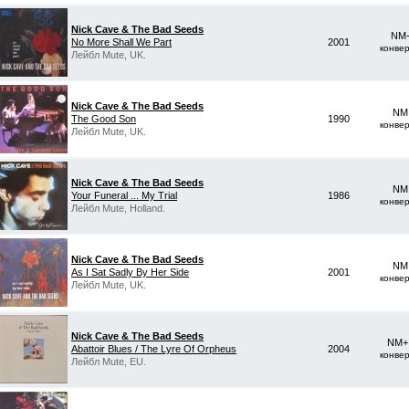
Nick Cave & The Bad Seeds
NM-
No More Shall We Part
2001
конве
Лейбл Mute, UK.
Nick Cave & The Bad Seeds
NM 
The Good Son
1990
конве
Лейбл Mute, UK.
Nick Cave & The Bad Seeds
NM 
Your Funeral ... My Trial
1986
конве
Лейбл Mute, Holland.
Nick Cave & The Bad Seeds
NM 
As I Sat Sadly By Her Side
2001
конве
Лейбл Mute, UK.
Nick Cave & The Bad Seeds
NM+ 
Abattoir Blues / The Lyre Of Orpheus
2004
конве
Лейбл Mute, EU.