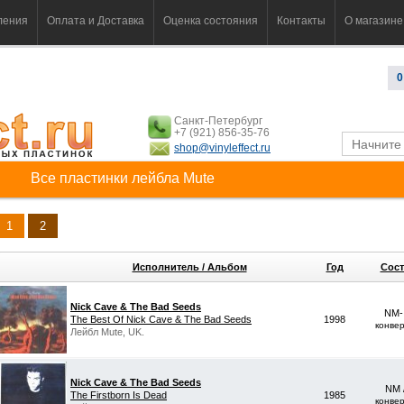
ления
Оплата и Доставка
Оценка состояния
Контакты
О магазине
0
Санкт-Петербург
+7 (921) 856-35-76
shop@vinyleffect.ru
Все пластинки лейбла Mute
1
2
Исполнитель / Альбом
Год
Сост
Nick Cave & The Bad Seeds
NM-
The Best Of Nick Cave & The Bad Seeds
1998
конве
Лейбл Mute, UK.
Nick Cave & The Bad Seeds
NM 
The Firstborn Is Dead
1985
конве