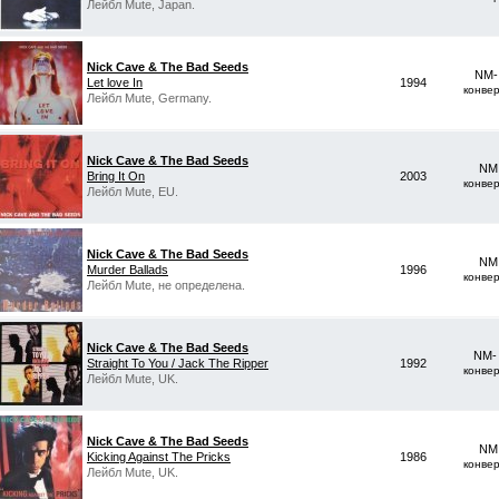
Лейбл Mute, Japan.
Nick Cave & The Bad Seeds
NM-
Let love In
1994
конве
Лейбл Mute, Germany.
Nick Cave & The Bad Seeds
NM 
Bring It On
2003
конве
Лейбл Mute, EU.
Nick Cave & The Bad Seeds
NM 
Murder Ballads
1996
конве
Лейбл Mute, не определена.
Nick Cave & The Bad Seeds
NM-
Straight To You / Jack The Ripper
1992
конве
Лейбл Mute, UK.
Nick Cave & The Bad Seeds
NM 
Kicking Against The Pricks
1986
конве
Лейбл Mute, UK.