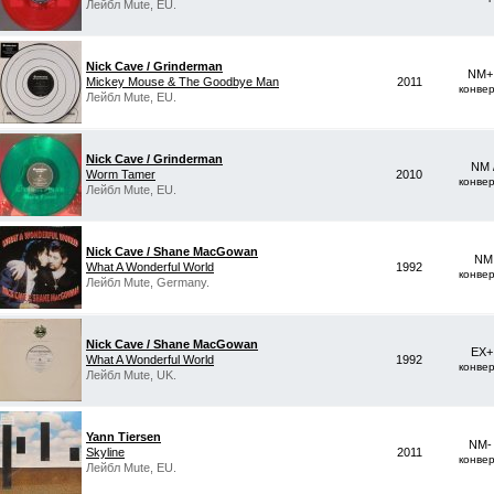
Лейбл Mute, EU.
Nick Cave / Grinderman
NM+ 
Mickey Mouse & The Goodbye Man
2011
конве
Лейбл Mute, EU.
Nick Cave / Grinderman
NM 
Worm Tamer
2010
конве
Лейбл Mute, EU.
Nick Cave / Shane MacGowan
NM 
What A Wonderful World
1992
конве
Лейбл Mute, Germany.
Nick Cave / Shane MacGowan
EX+
What A Wonderful World
1992
конве
Лейбл Mute, UK.
Yann Tiersen
NM-
Skyline
2011
конве
Лейбл Mute, EU.