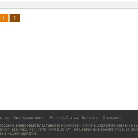
1
2
тавка
Оценка состояния
Новости/Статьи
Контакты
О магазине
 продаже
виниловых пластинок
всех жанров и стилей. В каталоге магазина 
п-хоп
,
авангард
,
поп
,
рэгги
,
соул
и др. От
The Beatles
до
Depeche Mode
, от
Brya
те в нашем магазине.