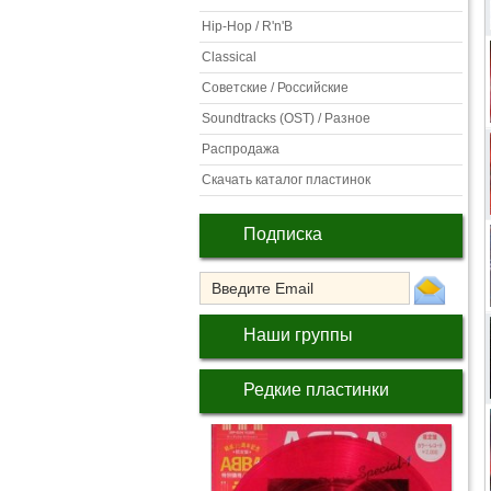
Hip-Hop / R'n'B
Classical
Советские / Российские
Soundtracks (OST) / Разное
Распродажа
Скачать каталог пластинок
Подписка
Наши группы
Редкие пластинки