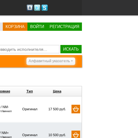
КОРЗИНА
ВОЙТИ
РЕГИСТРАЦИЯ
ИСКАТЬ
Алфавитный указатель +
ояние
Тип
Цена
 / NM-
Оригинал
17 500 руб.
рт/винил
/ NM+
Оригинал
10 500 руб.
рт/винил