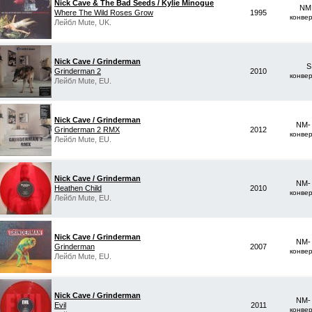
Nick Cave & The Bad Seeds / Kylie Minogue
NM 
Where The Wild Roses Grow
1995
конве
Лейбл Mute, UK.
Nick Cave / Grinderman
S
Grinderman 2
2010
конве
Лейбл Mute, EU.
Nick Cave / Grinderman
NM-
Grinderman 2 RMX
2012
конве
Лейбл Mute, EU.
Nick Cave / Grinderman
NM-
Heathen Child
2010
конве
Лейбл Mute, EU.
Nick Cave / Grinderman
NM-
Grinderman
2007
конве
Лейбл Mute, EU.
Nick Cave / Grinderman
NM-
Evil
2011
конве