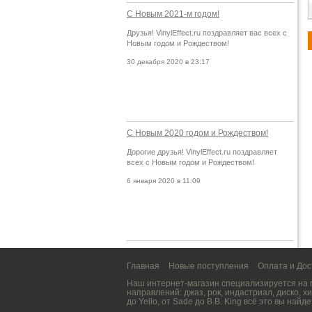
С Новым 2021-м годом!
Друзья! VinylEffect.ru поздравляет вас всех с
Новым годом и Рождеством!
30 декабря 2020 в 23:17
С Новым 2020 годом и Рождеством!
Дорогие друзья! VinylEffect.ru поздравляет
всех с Новым годом и Рождеством!
6 января 2020 в 11:09
Главная
Новые поступления
Оплата и Дос
Наш интернет-магазин специализируется на
направлений:
джаз
,
рок
,
индастриал
,
диско
,
хи
до
Yello
, от
Sade
до
B.B. King
всё это вы найде