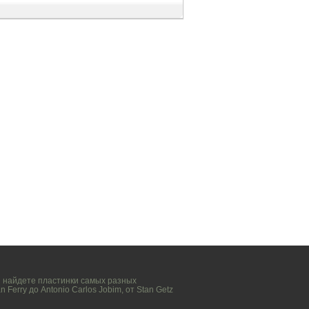
вы найдете пластинки самых разных
n Ferry
до
Antonio Carlos Jobim
, от
Stan Getz