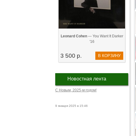
Leonard Cohen
— You Want It Darker
'16
3 500 р.
В КОРЗИНУ
Новостная лента
С Новым, 2025-м годом!
9 января 2025 в 15:46