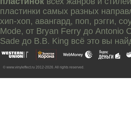
пластинок
всех жанров и стилей
пластинки самых разных направ
хип-хоп
,
авангард
,
поп
,
рэгги
,
со
Mode
, от
Bryan Ferry
до
Antonio 
Sade
до
B.B. King
всё это вы най
© www.vinyleffect.ru 2012-2026. All rights reserved.