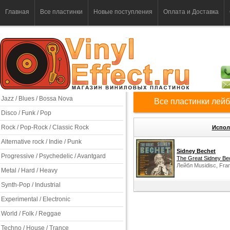
Главная
Все пластинки
Новые поступления
Оплата и Доставка
Jazz / Blues / Bossa Nova
Все пластинки лейб
Disco / Funk / Pop
Rock / Pop-Rock / Classic Rock
Испол
Alternative rock / Indie / Punk
Sidney Bechet
Progressive / Psychedelic / Avantgard
The Great Sidney Be
Лейбл Musidisc, Fra
Metal / Hard / Heavy
Synth-Pop / Industrial
Experimental / Electronic
World / Folk / Reggae
Techno / House / Trance