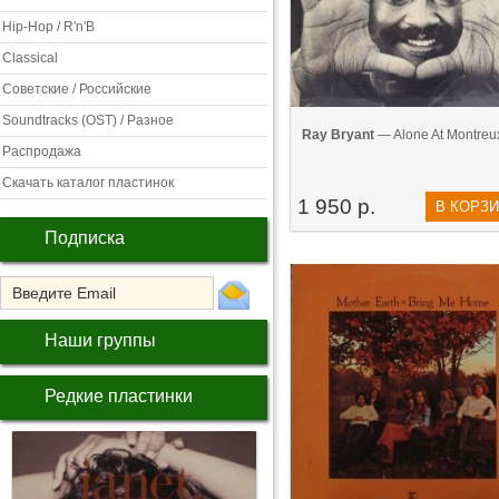
Hip-Hop / R'n'B
Classical
Советские / Российские
Soundtracks (OST) / Разное
Ray Bryant
— Alone At Montreux
Распродажа
Скачать каталог пластинок
1 950 р.
В КОРЗ
Подписка
Наши группы
Редкие пластинки