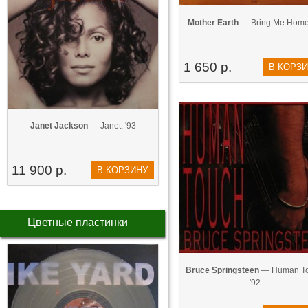
Mother Earth
— Bring Me Home
1 650 р.
В КОРЗ
Janet Jackson
— Janet. '93
11 900 р.
В КОРЗИНУ
Цветные пластинки
Bruce Springsteen
— Human T
'92