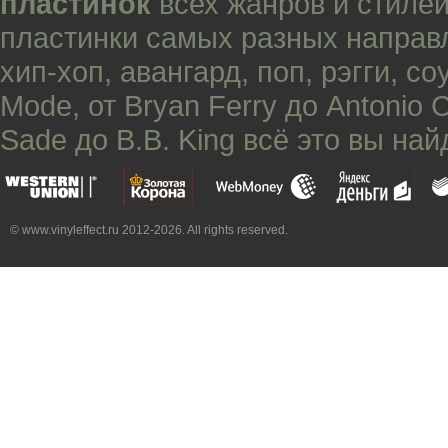
пластинок
всех жанров и стилей
пластинки самых разных направ
хип-хоп
,
авангард
,
поп
,
рэгги
,
со
Mode
, от
Bryan Ferry
до
Antonio 
Sade
до
B.B. King
всё это вы най
© www.vinyleffect.ru 2012-2026. All rights reserved.