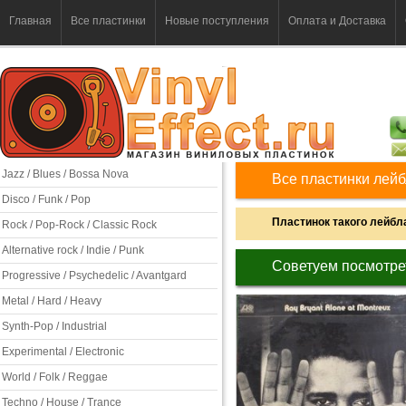
Главная
Все пластинки
Новые поступления
Оплата и Доставка
Jazz / Blues / Bossa Nova
Все пластинки лейб
Disco / Funk / Pop
Пластинок такого лейбла
Rock / Pop-Rock / Classic Rock
Alternative rock / Indie / Punk
Советуем посмотре
Progressive / Psychedelic / Avantgard
Metal / Hard / Heavy
Synth-Pop / Industrial
Experimental / Electronic
World / Folk / Reggae
Techno / House / Trance