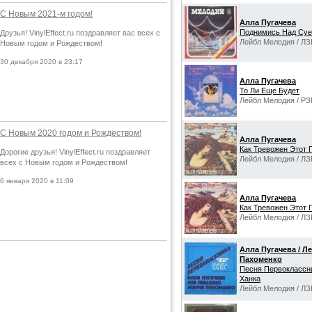
С Новым 2021-м годом!
Алла Пугачева
Поднимись Над Суе
Друзья! VinylEffect.ru поздравляет вас всех с
Лейбл Мелодия / ЛЗ
Новым годом и Рождеством!
30 декабря 2020 в 23:17
Алла Пугачева
То Ли Еще Будет
Лейбл Мелодия / РЗ
С Новым 2020 годом и Рождеством!
Алла Пугачева
Как Тревожен Этот П
Дорогие друзья! VinylEffect.ru поздравляет
Лейбл Мелодия / ЛЗ
всех с Новым годом и Рождеством!
6 января 2020 в 11:09
Алла Пугачева
Как Тревожен Этот П
Лейбл Мелодия / ЛЗ
Алла Пугачева / Л
Пахоменко
Песня Первоклассн
Ханка
Лейбл Мелодия / ЛЗ