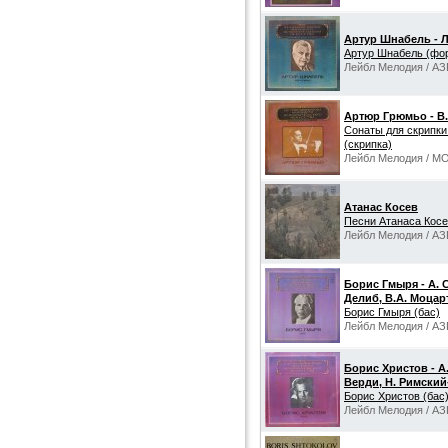
Артур Шнабель - Л
Артур Шнабель (фо
Лейбл Мелодия / АЗ
Артюр Грюмьо - В.
Сонаты для скрипки
(скрипка)
Лейбл Мелодия / М
Атанас Косев
Песни Атанаса Кос
Лейбл Мелодия / АЗ
Борис Гмыря - А. 
Делиб, В.А. Моцарт
Борис Гмыря (бас)
Лейбл Мелодия / АЗ
Борис Христов - А.
Верди, Н. Римский
Борис Христов (бас
Лейбл Мелодия / АЗ