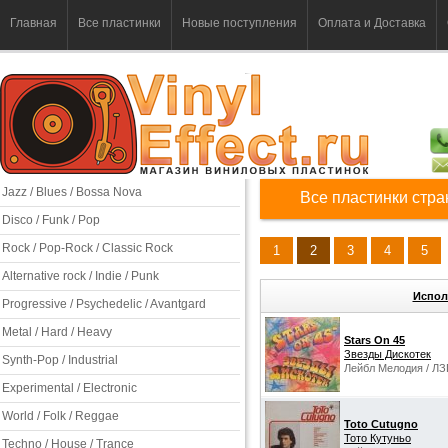
Главная
Все пластинки
Новые поступления
Оплата и Доставка
Jazz / Blues / Bossa Nova
Все пластинки стр
Disco / Funk / Pop
Rock / Pop-Rock / Classic Rock
1
2
3
4
5
Alternative rock / Indie / Punk
Испол
Progressive / Psychedelic / Avantgard
Metal / Hard / Heavy
Stars On 45
Звезды Дискотек
Synth-Pop / Industrial
Лейбл Мелодия / ЛЗ
Experimental / Electronic
World / Folk / Reggae
Toto Cutugno
Тото Кутуньо
Techno / House / Trance