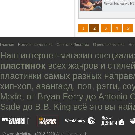
Лейбл Мелодия / РЗ
1
2
3
4
5
Главная
Новые поступления
Оплата и Доставка
Оценка состояния
Нов
Наш интернет-магазин специали
пластинок
всех жанров и стилей
пластинки самых разных направ
хип-хоп
,
авангард
,
поп
,
рэгги
,
со
Mode
, от
Bryan Ferry
до
Antonio 
Sade
до
B.B. King
всё это вы най
© www.vinyleffect.ru 2012-2026. All rights reserved.