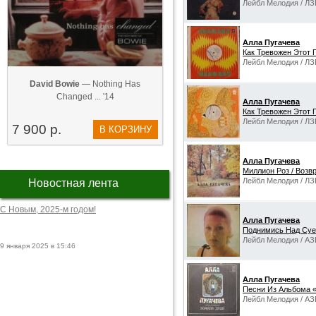
Лейбл Мелодия / ЛЗ
Алла Пугачева
Как Тревожен Этот П
Лейбл Мелодия / ЛЗ
David Bowie
— Nothing Has
Changed ... '14
Алла Пугачева
Как Тревожен Этот П
Лейбл Мелодия / ЛЗ
7 900 р.
В КОРЗИНУ
Алла Пугачева
Миллион Роз / Возв
Лейбл Мелодия / ЛЗ
Новостная лента
С Новым, 2025-м годом!
Алла Пугачева
Поднимись Над Суе
Лейбл Мелодия / АЗ
9 января 2025 в 15:46
Алла Пугачева
Песни Из Альбома 
Лейбл Мелодия / АЗ