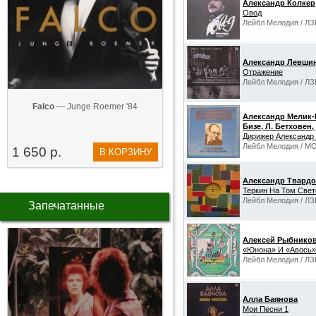
Александр Колкер
Овод
Лейбл Мелодия / ЛЗ
Александр Левши
Отражение
Лейбл Мелодия / ЛЗ
Falco
— Junge Roemer '84
Александр Мелик-П
Бизе, Л. Бетховен
Дирижер Александр
Лейбл Мелодия / М
1 650 р.
В КОРЗИНУ
Александр Твард
Теркин На Том Свет
Лейбл Мелодия / ЛЗ
Запечатанные
Алексей Рыбнико
«Юнона» И «Авось»
Лейбл Мелодия / ЛЗ
Алла Баянова
Мои Песни 1