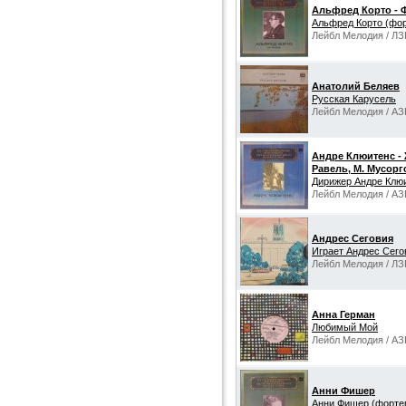
Альфред Корто - 
Альфред Корто (фо
Лейбл Мелодия / ЛЗ
Анатолий Беляев
Русская Карусель
Лейбл Мелодия / АЗ
Андре Клюитенс - Ж
Равель, М. Мусорг
Дирижер Андре Клю
Лейбл Мелодия / АЗ
Андрес Сеговия
Играет Андрес Сего
Лейбл Мелодия / ЛЗ
Анна Герман
Любимый Мой
Лейбл Мелодия / АЗ
Анни Фишер
Анни Фишер (форте