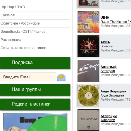
Лейбл Мелодия / ЛЗ
Hip-Hop / R'n'B
Classical
UB40
Rat In The Kitchen /
Советские / Российские
Лейбл Мелодия / АЗ
Soundtracks (OST) / Разное
Распродажа
АВИА
Всемъъ
Скачать каталог пластинок
Лейбл Мелодия / ЛЗ
Подписка
Автограф
Автограф
Лейбл Мелодия / ЛЗ
Наши группы
Аида Ведищева
Аида Ведищева
Лейбл Мелодия / TЗ
Редкие пластинки
Аквариум
Аквариум
Лейбл Мелодия / ЛЗ