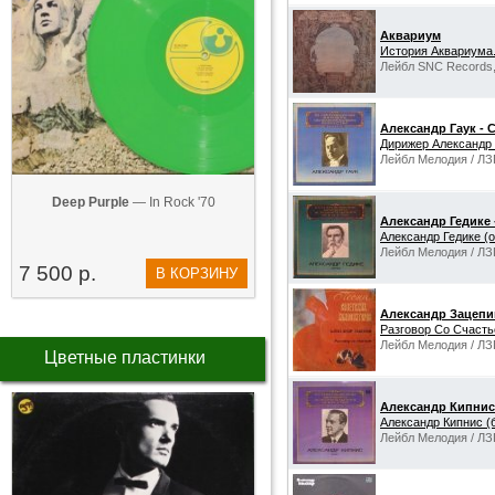
Аквариум
История Аквариума. 
Лейбл SNC Records
Александр Гаук - С
Дирижер Александр 
Лейбл Мелодия / ЛЗ
Deep Purple
— In Rock '70
Александр Гедике -
Александр Гедике (о
Лейбл Мелодия / ЛЗ
7 500 р.
В КОРЗИНУ
Александр Зацепи
Разговор Со Счаст
Лейбл Мелодия / ЛЗ
Цветные пластинки
Александр Кипнис 
Александр Кипнис (
Лейбл Мелодия / ЛЗ