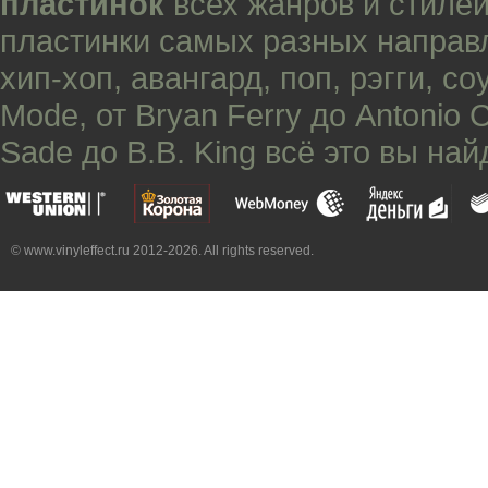
пластинок
всех жанров и стилей
пластинки самых разных направ
хип-хоп
,
авангард
,
поп
,
рэгги
,
со
Mode
, от
Bryan Ferry
до
Antonio 
Sade
до
B.B. King
всё это вы най
© www.vinyleffect.ru 2012-2026. All rights reserved.