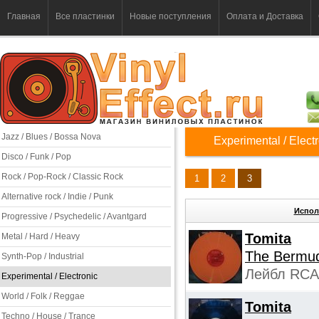
Главная
Все пластинки
Новые поступления
Оплата и Доставка
Jazz / Blues / Bossa Nova
Experimental / Elect
Disco / Funk / Pop
Rock / Pop-Rock / Classic Rock
1
2
3
Alternative rock / Indie / Punk
Испол
Progressive / Psychedelic / Avantgard
Tomita
Metal / Hard / Heavy
The Bermud
Synth-Pop / Industrial
Лейбл RCA 
Experimental / Electronic
World / Folk / Reggae
Tomita
Techno / House / Trance