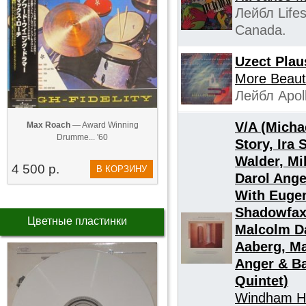
Лейбл Lifes
Canada.
Uzect Plau
More Beauti
Лейбл Apoll
V/A (Micha
Max Roach
— Award Winning
Drumme... '60
Story, Ira 
Walder, Mi
4 500 р.
В КОРЗИНУ
Darol Ange
With Eugen
Shadowfax,
Цветные пластинки
Malcolm Da
Aaberg, Ma
Anger & Ba
Quintet)
Windham Hi