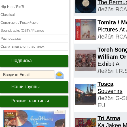
The Bermud
Hip-Hop / R'n'B
Лейбл RCA 
Classical
Tomita / 
Советские / Российские
Pictures At 
Soundtracks (OST) / Разное
Лейбл RCA 
Распродажа
Скачать каталог пластинок
Torch Song
William Or
Подписка
Exhibit A
Лейбл I.R.
Tosca
Наши группы
Souvenirs
Лейбл G-St
Редкие пластинки
EU.
Tri Atma
Ka Jakee M