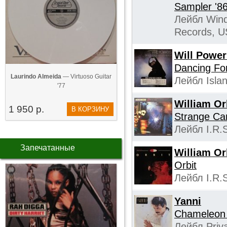
Sampler '8
Лейбл Wind
Records, U
Will Power
Dancing Fo
Laurindo Almeida
— Virtuoso Guitar
Лейбл Isla
'77
William Or
1 950 р.
В КОРЗИНУ
Strange Ca
Лейбл I.R.
Запечатанные
William Or
Orbit
Лейбл I.R.
Yanni
Chameleon
Лейбл Priv