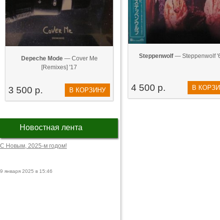
Steppenwolf
— Steppenwolf '
Depeche Mode
— Cover Me
[Remixes] '17
4 500 р.
В КОРЗ
3 500 р.
В КОРЗИНУ
Новостная лента
С Новым, 2025-м годом!
9 января 2025 в 15:46