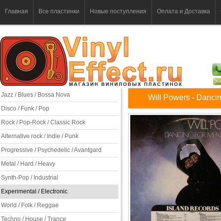
Главная
Все пластинки
Новые поступления
Оплата и Доставка
Jazz / Blues / Bossa Nova
Will Powers - Danci
Disco / Funk / Pop
Rock / Pop-Rock / Classic Rock
Alternative rock / Indie / Punk
Progressive / Psychedelic / Avantgard
Metal / Hard / Heavy
Synth-Pop / Industrial
Experimental / Electronic
World / Folk / Reggae
Techno / House / Trance