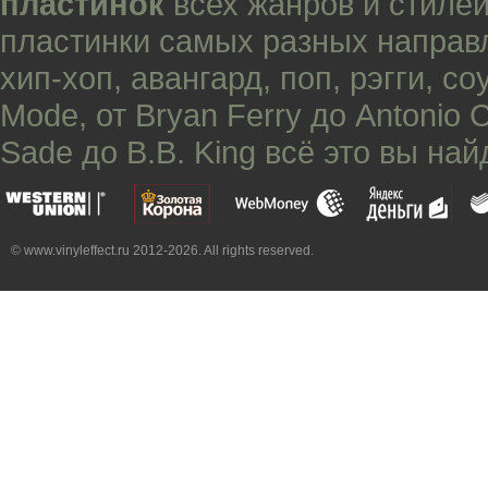
пластинок
всех жанров и стилей
пластинки самых разных направ
хип-хоп
,
авангард
,
поп
,
рэгги
,
со
Mode
, от
Bryan Ferry
до
Antonio 
Sade
до
B.B. King
всё это вы най
© www.vinyleffect.ru 2012-2026. All rights reserved.