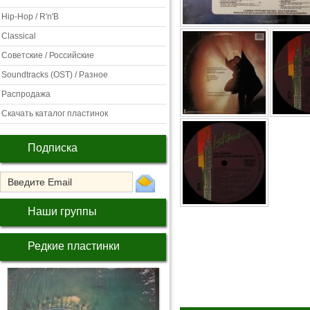
Hip-Hop / R'n'B
Classical
Советские / Российские
Soundtracks (OST) / Разное
Распродажа
Скачать каталог пластинок
Подписка
Наши группы
Редкие пластинки