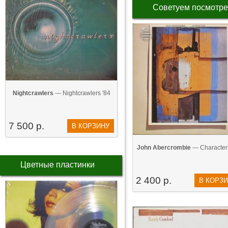
Советуем посмотре
Nightcrawlers
— Nightcrawlers '84
7 500 р.
В КОРЗИНУ
John Abercrombie
— Characters
Цветные пластинки
2 400 р.
В КОРЗ