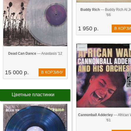
Buddy Rich
— Buddy Rich At J
'66
1 950 р.
В КОРЗ
Dead Can Dance
— Anastasis '12
15 000 р.
В КОРЗИНУ
Цветные пластинки
Cannonball Adderley
— African 
'61