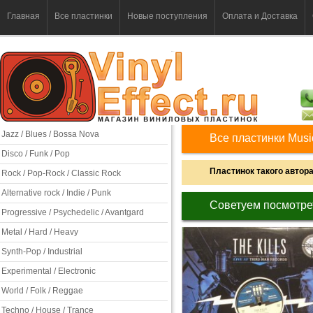
Главная
Все пластинки
Новые поступления
Оплата и Доставка
Jazz / Blues / Bossa Nova
Все пластинки Mus
Disco / Funk / Pop
Пластинок такого автора 
Rock / Pop-Rock / Classic Rock
Alternative rock / Indie / Punk
Советуем посмотре
Progressive / Psychedelic / Avantgard
Metal / Hard / Heavy
Synth-Pop / Industrial
Experimental / Electronic
World / Folk / Reggae
Techno / House / Trance