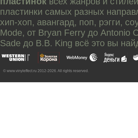
пластинок
всех жанров и стилей
пластинки самых разных направ
хип-хоп
,
авангард
,
поп
,
рэгги
,
со
Mode
, от
Bryan Ferry
до
Antonio 
Sade
до
B.B. King
всё это вы най
© www.vinyleffect.ru 2012-2026. All rights reserved.