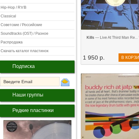
Hip-Hop / R'n'B
Classical
Советские / Российские
Soundtracks (OST) / Разное
Kills
— Live At Third Man Re... 
Распродажа
Скачать каталог пластинок
1 950 р.
В КОРЗ
Подписка
Наши группы
Редкие пластинки