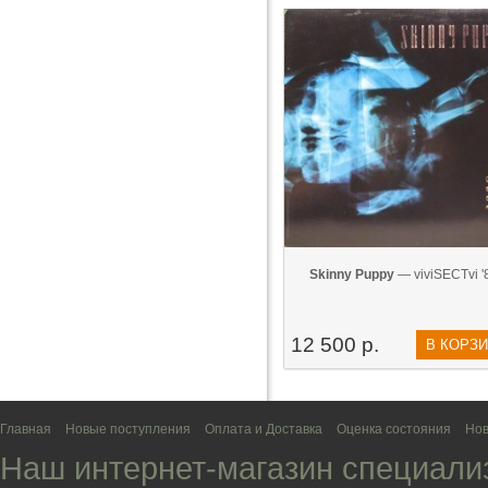
Skinny Puppy
— viviSECTvi '
12 500 р.
В КОРЗ
Главная
Новые поступления
Оплата и Доставка
Оценка состояния
Нов
Наш интернет-магазин специали