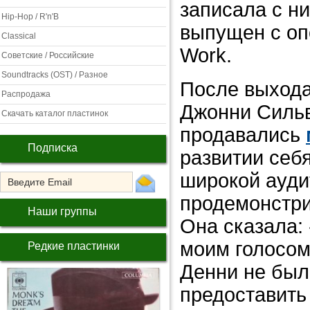
записала с н
Hip-Hop / R'n'B
выпущен с опо
Classical
Work.
Советские / Российские
Soundtracks (OST) / Разное
После выхода
Распродажа
Джонни Сильв
Скачать каталог пластинок
продавались
Подписка
развитии себя
широкой ауди
продемонстри
Наши группы
Она сказала: 
моим голосом
Редкие пластинки
Денни не был
предоставить