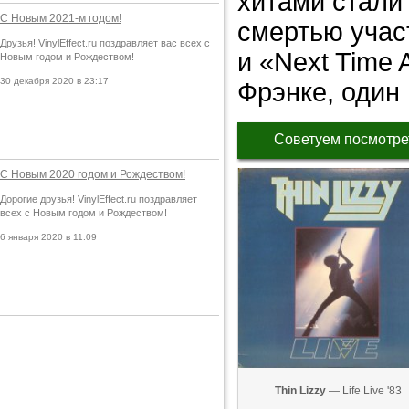
хитами стали
С Новым 2021-м годом!
смертью учас
Друзья! VinylEffect.ru поздравляет вас всех с
и «Next Time
Новым годом и Рождеством!
30 декабря 2020 в 23:17
Фрэнке, один
Советуем посмотре
С Новым 2020 годом и Рождеством!
Дорогие друзья! VinylEffect.ru поздравляет
всех с Новым годом и Рождеством!
6 января 2020 в 11:09
Thin Lizzy
— Life Live '83