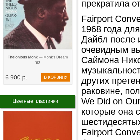
прекратила о
Fairport Con
1968 года дл
Дайбл после 
очевидным вы
Thelonious Monk
— Monk's Dream
Саймона Нико
'63
музыкальност
6 900 р.
В КОРЗИНУ
других претен
раковине, по
We Did on Our
Цветные пластинки
которые она с
шестидесяты
Fairport Conv