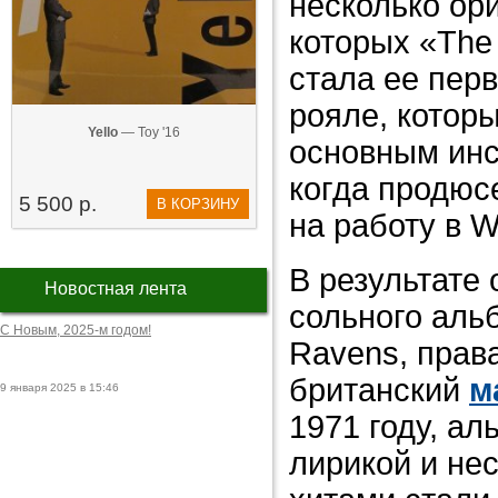
несколько ор
которых «The
стала ее пер
рояле, котор
Yello
— Toy '16
основным инс
когда продюс
5 500 р.
В КОРЗИНУ
на работу в W
В результате 
Новостная лента
сольного альб
С Новым, 2025-м годом!
Ravens, прав
британский
м
9 января 2025 в 15:46
1971 году, а
лирикой и не