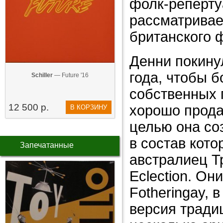
фолк-репертуа
рассматривае
британского 
Денни покинул
года, чтобы 
Schiller
— Future '16
собственных 
12 500 р.
хорошо прод
В КОРЗИНУ
целью она соз
в состав кот
Запечатанные
австралиец Т
Eclection. О
Fotheringay,
версия традиц