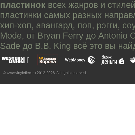
пластинок
всех жанров и стилей
пластинки самых разных направ
хип-хоп
,
авангард
,
поп
,
рэгги
,
со
Mode
, от
Bryan Ferry
до
Antonio 
Sade
до
B.B. King
всё это вы най
© www.vinyleffect.ru 2012-2026. All rights reserved.