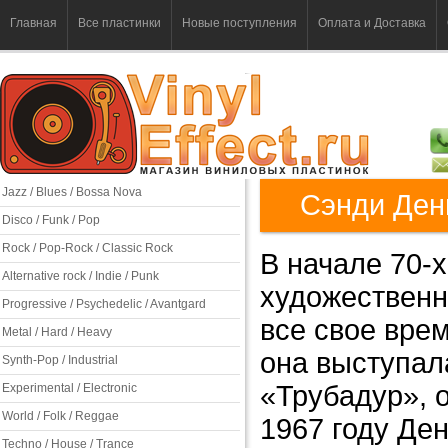
Главная
Все пластинки
Новые поступления
Оплата и Доставка
Jazz / Blues / Bossa Nova
Сэнди Денн
Disco / Funk / Pop
Rock / Pop-Rock / Classic Rock
В начале 70-х
Alternative rock / Indie / Punk
художественн
Progressive / Psychedelic / Avantgard
все свое врем
Metal / Hard / Heavy
она выступал
Synth-Pop / Industrial
«Трубадур», о
Experimental / Electronic
World / Folk / Reggae
1967 году Де
Techno / House / Trance