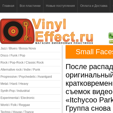
Главная
Все пластинки
Новые поступления
Оплата и Доставка
Jazz / Blues / Bossa Nova
Small Face
Disco / Funk / Pop
Rock / Pop-Rock / Classic Rock
После распада
Alternative rock / Indie / Punk
оригинальный
Progressive / Psychedelic / Avantgard
кратковреме
Metal / Hard / Heavy
съемок видео
Synth-Pop / Industrial
«Itchycoo Par
Experimental / Electronic
World / Folk / Reggae
Группа снова
Techno / House / Trance