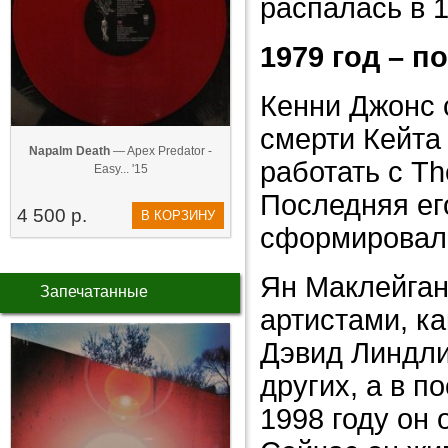
распалась в 1
1979 год – п
Кенни Джонс 
смерти Кейта
Napalm Death
— Apex Predator -
работать с Th
Easy... '15
Последняя ег
4 500 р.
В КОРЗИНУ
сформировал 
Ян Маклейган
Запечатанные
артистами, ка
Дэвид Линдли
других, а в п
1998 году он