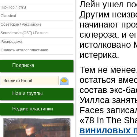
Лейн ушел по
Hip-Hop / R'n'B
Другим неизве
Classical
начинают про
Советские / Российские
склероза, и 
Soundtracks (OST) / Разное
Распродажа
истолковано 
Скачать каталог пластинок
истерика.
Подписка
Тем не менее
остаться вмес
состав экс-ба
Наши группы
Уиллса занят
Faces записал
Редкие пластинки
«78 In The S
виниловых п