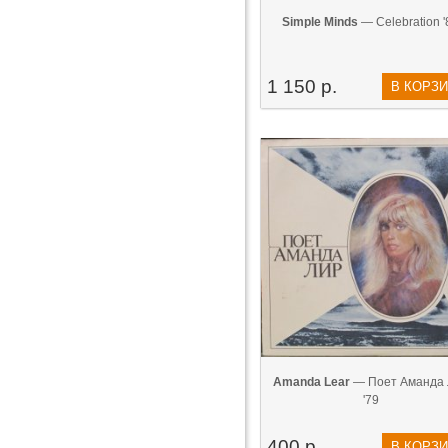
Simple Minds
— Celebration '
1 150 р.
В КОРЗ
Amanda Lear
— Поет Аманда 
'79
400 р.
В КОРЗ