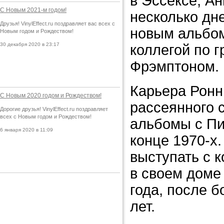
в Эссексе, Ан
С Новым 2021-м годом!
несколько дне
Друзья! VinylEffect.ru поздравляет вас всех с
новым альбо
Новым годом и Рождеством!
30 декабря 2020 в 23:17
коллегой по г
Фрэмптоном.
Карьера Ронн
С Новым 2020 годом и Рождеством!
рассеянного 
Дорогие друзья! VinylEffect.ru поздравляет
всех с Новым годом и Рождеством!
альбомы с Пи
6 января 2020 в 11:09
конце 1970-х
выступать с к
в своем доме
года, после б
лет.