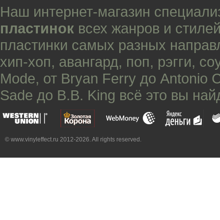
Наш интернет-магазин специали
пластинок
всех жанров и стилей
пластинки самых разных направ
хип-хоп
,
авангард
,
поп
,
рэгги
,
со
Mode
, от
Bryan Ferry
до
Antonio 
Sade
до
B.B. King
всё это вы най
© www.vinyleffect.ru 2012-2026. All rights reserved.