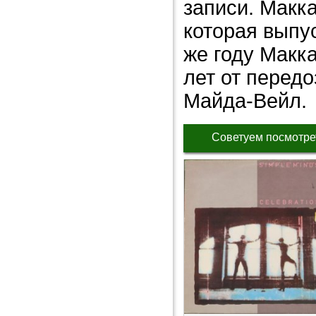
записи. Макк
которая выпус
же году Макк
лет от передо
Майда-Вейл.
Советуем посмотре