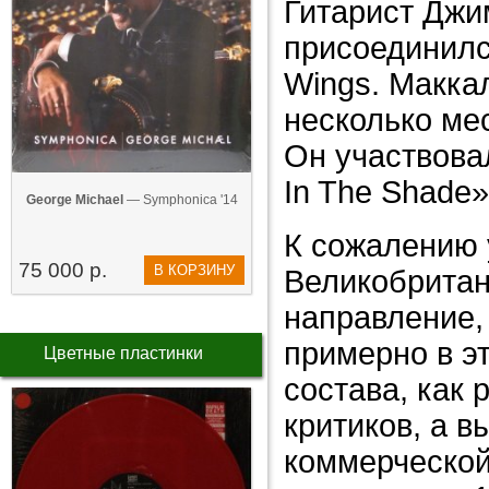
Гитарист Джи
присоединилс
Wings. Макка
несколько мес
Он участвова
In The Shade»
George Michael
— Symphonica '14
К сожалению 
75 000 р.
В КОРЗИНУ
Великобритан
направление, 
примерно в э
Цветные пластинки
состава, как 
критиков, а 
коммерческой