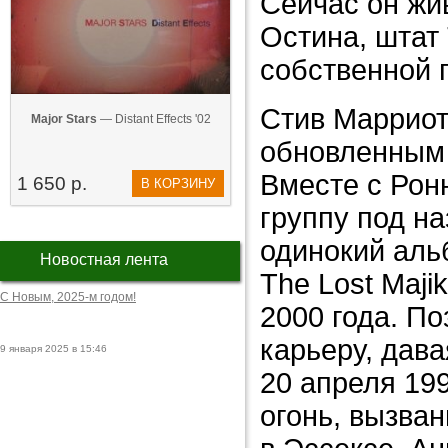
Сейчас он жи
Остина, штат
собственной 
Стив Маррио
Major Stars
— Distant Effects '02
обновленным 
Вместе с Рон
1 650 р.
В КОРЗИНУ
группу под наз
одинокий альб
Новостная лента
The Lost Maji
С Новым, 2025-м годом!
2000 года. По
карьеру, дава
9 января 2025 в 15:46
20 апреля 199
огонь, вызван