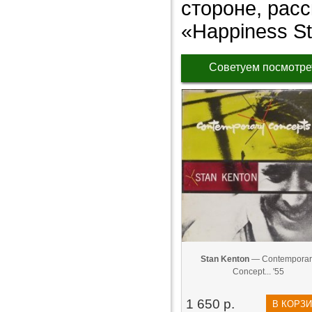
стороне, рас
«Happiness St
Советуем посмотре
Stan Kenton
— Contemporar
Concept... '55
1 650 р.
В КОРЗ