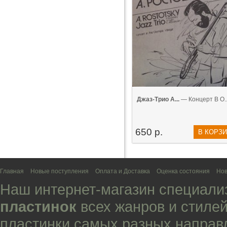
Джаз-Трио А...
— Концерт В О...
650 р.
В КОРЗ
Главная
Новые поступления
Оплата и Доставка
Оценка состояния
Нов
Наш интернет-магазин специали
пластинок
всех жанров и стилей
пластинки самых разных направ