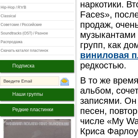
наркотики. В
Hip-Hop / R'n'B
Faces», посл
Classical
продаж, очен
Советские / Российские
музыкантами 
Soundtracks (OST) / Разное
Распродажа
групп, как до
Скачать каталог пластинок
виниловая п
редкостью.
Подписка
В то же время
альбом, соче
Наши группы
записями. Он
песен, повтор
Редкие пластинки
числе «My Wa
Криса Фарлоу,