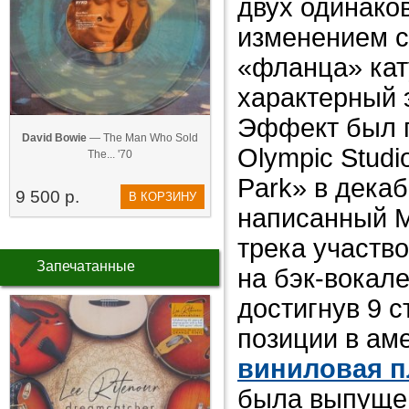
двух одинако
изменением с
«фланца» кат
характерный 
Эффект был 
David Bowie
— The Man Who Sold
Olympic Stud
The... '70
Park» в декаб
9 500 р.
В КОРЗИНУ
написанный М
трека участво
Запечатанные
на бэк-вокал
достигнув 9 с
позиции в ам
виниловая п
была выпущен