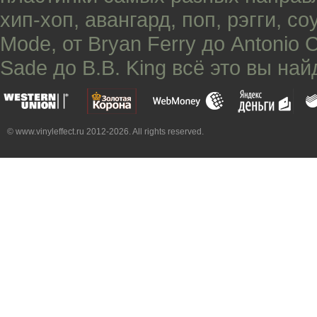
хип-хоп
,
авангард
,
поп
,
рэгги
,
со
Mode
, от
Bryan Ferry
до
Antonio 
Sade
до
B.B. King
всё это вы най
© www.vinyleffect.ru 2012-2026. All rights reserved.