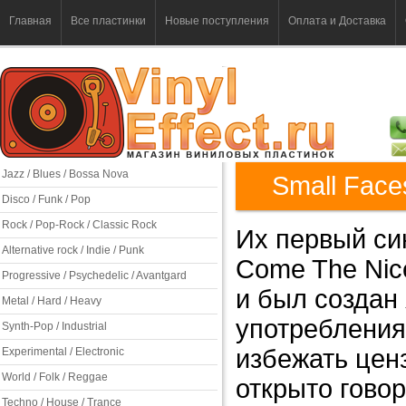
Главная
Все пластинки
Новые поступления
Оплата и Доставка
Jazz / Blues / Bossa Nova
Small Face
Disco / Funk / Pop
Rock / Pop-Rock / Classic Rock
Их первый син
Alternative rock / Indie / Punk
Come The Nic
Progressive / Psychedelic / Avantgard
и был создан
Metal / Hard / Heavy
употребления
Synth-Pop / Industrial
избежать ценз
Experimental / Electronic
World / Folk / Reggae
открыто гово
Techno / House / Trance