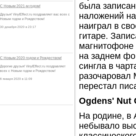
была записан
С Новым 2021-м годом!
наложений на
Друзья! VinylEffect.ru поздравляет вас всех с
Новым годом и Рождеством!
наиграл в сво
30 декабря 2020 в 23:17
гитаре. Запи
магнитофоне 
на заднем фо
С Новым 2020 годом и Рождеством!
сингла в чарт
Дорогие друзья! VinylEffect.ru поздравляет
всех с Новым годом и Рождеством!
разочаровал 
6 января 2020 в 11:09
перестал пис
Ogdens' Nut 
На родине, в 
небывало выс
классическог