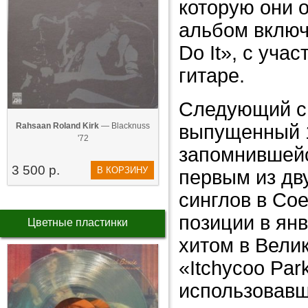
которую они о
альбом включ
Do It», с уча
гитаре.
Следующий си
Rahsaan Roland Kirk
— Blacknuss
выпущенный 1
'72
запомнившейс
3 500 р.
В КОРЗИНУ
первым из дв
синглов в Со
позиции в ян
Цветные пластинки
хитом в Велик
«Itchycoo Pa
использовавш