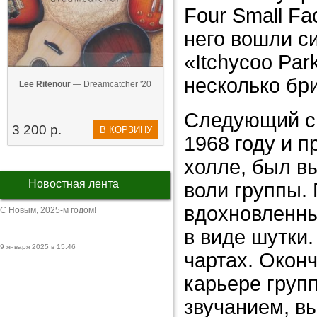
Four Small Fa
него вошли с
«Itchycoo Par
несколько бр
Lee Ritenour
— Dreamcatcher '20
Следующий си
3 200 р.
В КОРЗИНУ
1968 году и п
холле, был в
Новостная лента
воли группы.
вдохновленны
С Новым, 2025-м годом!
в виде шутки.
9 января 2025 в 15:46
чартах. Окон
карьере груп
звучанием, в