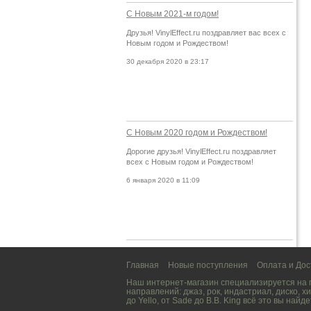
С Новым 2021-м годом!
Друзья! VinylEffect.ru поздравляет вас всех с
Новым годом и Рождеством!
30 декабря 2020 в 23:17
С Новым 2020 годом и Рождеством!
Дорогие друзья! VinylEffect.ru поздравляет
всех с Новым годом и Рождеством!
6 января 2020 в 11:09
Главная
Новые поступления
Оплата и Дос
Наш интернет-магазин специализируется на
направлений:
джаз
,
рок
,
индастриал
,
диско
,
хи
до
Yello
, от
Sade
до
B.B. King
всё это вы найде