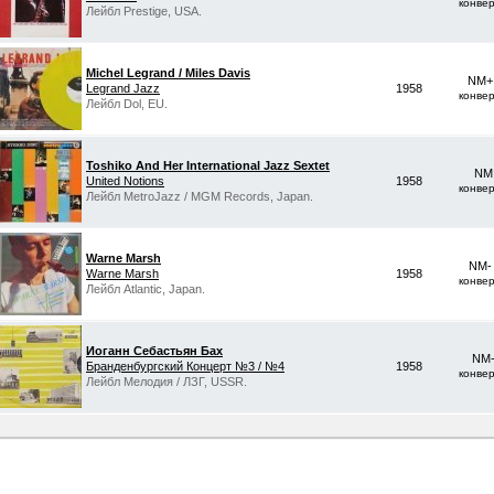
конве
Лейбл Prestige, USA.
Michel Legrand / Miles Davis
NM+ 
Legrand Jazz
1958
конве
Лейбл Dol, EU.
Toshiko And Her International Jazz Sextet
NM 
United Notions
1958
конве
Лейбл MetroJazz / MGM Records, Japan.
Warne Marsh
NM-
Warne Marsh
1958
конве
Лейбл Atlantic, Japan.
Иоганн Себастьян Бах
NM-
Бранденбургский Концерт №3 / №4
1958
конве
Лейбл Мелодия / ЛЗГ, USSR.