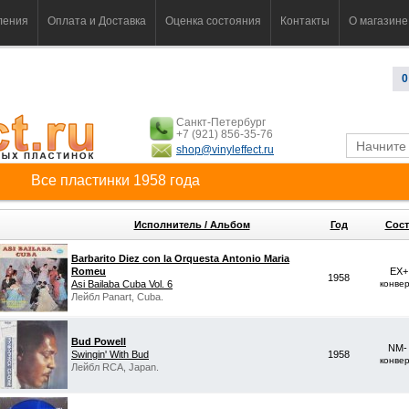
ления
Оплата и Доставка
Оценка состояния
Контакты
О магазине
0
Санкт-Петербург
+7 (921) 856-35-76
shop@vinyleffect.ru
Все пластинки 1958 года
Исполнитель / Альбом
Год
Сост
Barbarito Diez con la Orquesta Antonio Maria
Romeu
EX+
1958
Asi Bailaba Cuba Vol. 6
конве
Лейбл Panart, Cuba.
Bud Powell
NM-
Swingin' With Bud
1958
конве
Лейбл RCA, Japan.