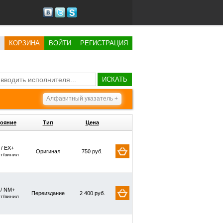
КОРЗИНА
ВОЙТИ
РЕГИСТРАЦИЯ
ИСКАТЬ
Алфавитный указатель +
ояние
Тип
Цена
 / EX+
Оригинал
750 руб.
рт/винил
 / NM+
Переиздание
2 400 руб.
рт/винил