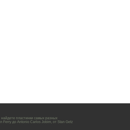
вы найдете пластинки самых разных
n Ferry
до
Antonio Carlos Jobim
, от
Stan Getz