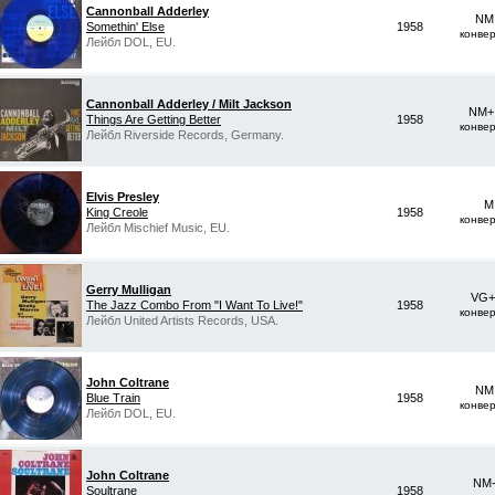
Cannonball Adderley
NM 
Somethin' Else
1958
конве
Лейбл DOL, EU.
Cannonball Adderley / Milt Jackson
NM+ 
Things Are Getting Better
1958
конве
Лейбл Riverside Records, Germany.
Elvis Presley
M
King Creole
1958
конве
Лейбл Mischief Music, EU.
Gerry Mulligan
VG+
The Jazz Combo From "I Want To Live!"
1958
конве
Лейбл United Artists Records, USA.
John Coltrane
NM 
Blue Train
1958
конве
Лейбл DOL, EU.
John Coltrane
NM-
Soultrane
1958