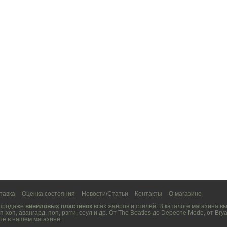
тавка
Оценка состояния
Новости/Статьи
Контакты
О магазине
 продаже
виниловых пластинок
всех жанров и стилей. В каталоге магазина 
п-хоп
,
авангард
,
поп
,
рэгги
,
соул
и др. От
The Beatles
до
Depeche Mode
, от
Brya
те в нашем магазине.