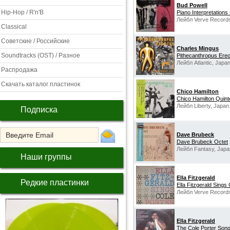
Bud Powell
Hip-Hop / R'n'B
Piano Interpretations
Лейбл Verve Records
Classical
Советские / Российские
Charles Mingus
Soundtracks (OST) / Разное
Pithecanthropus Ere
Лейбл Atlantic, Japan
Распродажа
Скачать каталог пластинок
Chico Hamilton
Chico Hamilton Quinte
Лейбл Liberty, Japan
Подписка
Dave Brubeck
Dave Brubeck Octet
Лейбл Fantasy, Japa
Наши группы
Ella Fitzgerald
Редкие пластинки
Ella Fitzgerald Sings 
Лейбл Verve Record
Ella Fitzgerald
The Cole Porter Son