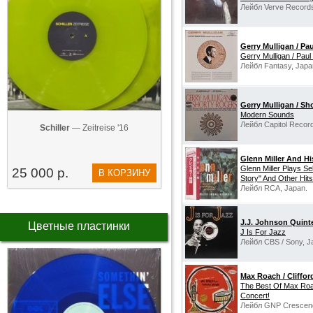
Лейбл Verve Record
Gerry Mulligan / P
Gerry Mulligan / Pa
Лейбл Fantasy, Japa
Gerry Mulligan / Sh
Modern Sounds
Лейбл Capitol Recor
Schiller
— Zeitreise '16
Glenn Miller And Hi
Glenn Miller Plays Se
25 000 р.
В КОРЗИНУ
Story" And Other Hits
Лейбл RCA, Japan.
J.J. Johnson Quint
Цветные пластинки
J Is For Jazz
Лейбл CBS / Sony, J
Max Roach / Cliffo
The Best Of Max Roac
Concert!
Лейбл GNP Crescen