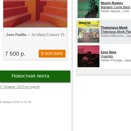
Shorty Rogers
Martians Come Back
Лейбл Atlantic, USA.
Thelonious Monk
Thelonious Monk Play
Jose Padilla
— So Many Colours '15
Лейбл Milestone, Jap
Zoot Sims
7 500 р.
В КОРЗИНУ
Quartets
Лейбл Prestige, Japa
Новостная лента
С Новым, 2025-м годом!
9 января 2025 в 15:46