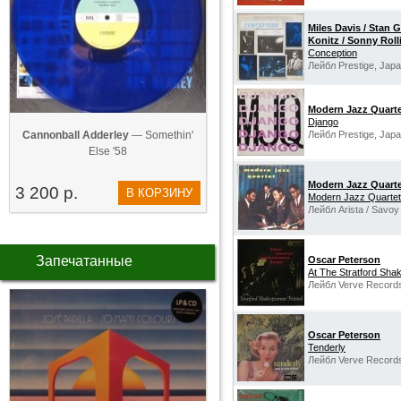
Miles Davis / Stan G
Konitz / Sonny Roll
Conception
Лейбл Prestige, Japa
Modern Jazz Quart
Django
Cannonball Adderley
— Somethin'
Лейбл Prestige, Japa
Else '58
Modern Jazz Quart
3 200 р.
В КОРЗИНУ
Modern Jazz Quartet
Лейбл Arista / Savoy
Запечатанные
Oscar Peterson
At The Stratford Sha
Лейбл Verve Records
Oscar Peterson
Tenderly
Лейбл Verve Records