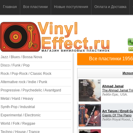
Главная
Все пластинки
Новые поступления
Оплата и Доставка
Jazz / Blues / Bossa Nova
Все пластинки 1956
Disco / Funk / Pop
Испол
Rock / Pop-Rock / Classic Rock
Alternative rock / Indie / Punk
Ahmad Jamal
Progressive / Psychedelic / Avantgard
The Ahmad Jamal Tri
Лейбл Epic, USA.
Metal / Hard / Heavy
Synth-Pop / Industrial
Art Tatum / Erroll G
Experimental / Electronic
Giants Of The Piano
Лейбл Royal Roost, 
World / Folk / Reggae
Techno / House / Trance