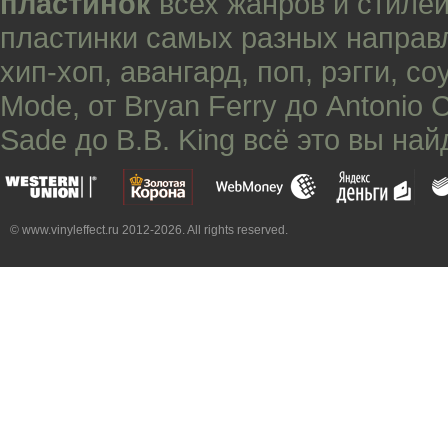
пластинок
всех жанров и стилей
пластинки самых разных направ
хип-хоп
,
авангард
,
поп
,
рэгги
,
со
Mode
, от
Bryan Ferry
до
Antonio 
Sade
до
B.B. King
всё это вы най
© www.vinyleffect.ru 2012-2026. All rights reserved.