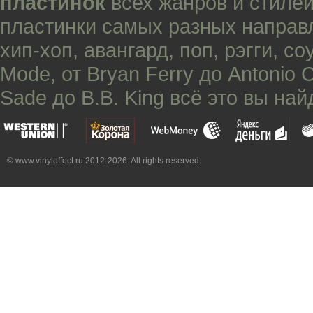
пластинок
всех жанров и стилей
пластинки самых разных направ
хип-хоп
,
авангард
,
поп
,
рэгги
,
со
Mode
, от
Bryan Ferry
до
Antonio 
Sade
до
B.B. King
всё это вы най
© www.vinyleffect.ru 2012-2026. All rights reserved.