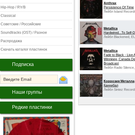
Anthrax
Hip-Hop / R'n'B
Persistence Of Time
Лейбл Island Record
Classical
Советские / Российские
Metallica
Soundtracks (OST) / Разное
Hardwired...To Self-D
Лейбл Blackened, EU
Распродажа
Скачать каталог пластинок
Metallica
Fade to Black - Live
Winnipeg, Canada De
Broadcast
Подписка
Лейбл Radio Silence,
Коррозия Металла
Каннибал
Лейбл Sintez Record
Наши группы
Редкие пластинки