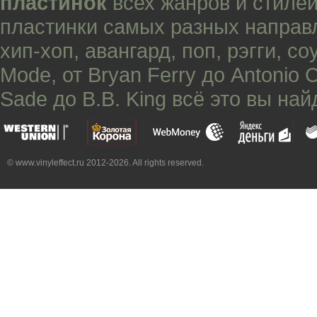
пластинок
всех жанров и стилей
пластинки самых разных направ
хип-хоп
,
авангард
,
поп
,
рэгги
,
со
Mode
, от
Bryan Ferry
до
Antonio 
Sade
до
B.B. King
всё это вы най
© www.vinyleffect.ru 2012-2026. All rights reserved.