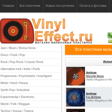
Главная
Все пластинки
Новые поступления
Оплата и Доставка
Jazz / Blues / Bossa Nova
Все пластинки музы
Disco / Funk / Pop
Испол
Rock / Pop-Rock / Classic Rock
Alternative rock / Indie / Punk
Anthrax
Progressive / Psychedelic / Avantgard
Worship Music
Лейбл Megaforce Re
Metal / Hard / Heavy
Synth-Pop / Industrial
Anthrax
Experimental / Electronic
For All Kings
Лейбл Megaforce Re
World / Folk / Reggae
Techno / House / Trance