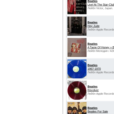
Beatles
Live! At The Star-Cl
Лейбл Victor, Japan.
Beatles
Hey Jude
Лейбл Apple Records
Beatles
A Taste Of Honey = 
Лейбл Мелодия / АЗ
Beatles
1967-1970
Лейбл Apple Records
Beatles
Revolver
Лейбл Apple Records
Beatles
Beatles For Sale