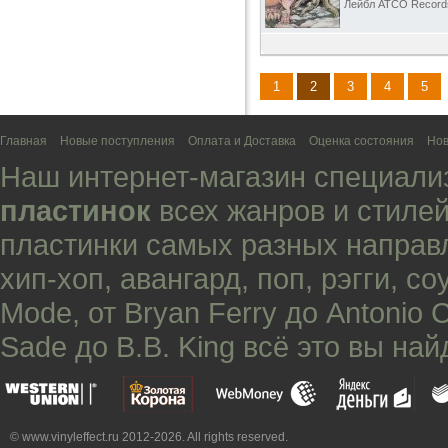
Лейбл ATCO Record
1
2
3
4
5
Главная
Новые поступления
Оплата и Доставка
Оценка состояния
Нов
Наш интернет-магазин специали
пластинок
всех жанров и стилей
пластинки самых разных направ
хип-хоп
,
авангард
,
поп
,
рэгги
,
со
Mode
, от
Bryan Ferry
до
Antonio 
Sade
до
B.B. King
всё это вы най
© www.vinyleffect.ru 2012-2026. All rights reserved.