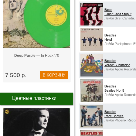
Beat
I Just Can't Stop It
Лейбл Sire, Canada.
Beatles
Help!
Лейбл Parlophone, E
Deep Purple
— In Rock '70
Beatles
Yellow Submarine
Лейбл Apple Records
7 500 р.
В КОРЗИНУ
Beatles
Beatles No. 5
Лейбл Apple Records
Цветные пластинки
Beatles
Rare Beatles
Лейбл Phoenix Recor