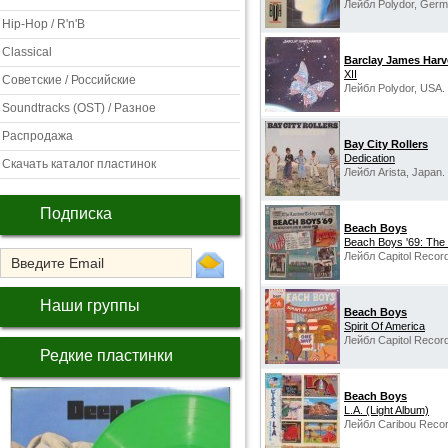
Лейбл Polydor, Germ
Hip-Hop / R'n'B
Classical
Barclay James Harv
XII
Советские / Российские
Лейбл Polydor, USA.
Soundtracks (OST) / Разное
Распродажа
Bay City Rollers
Dedication
Скачать каталог пластинок
Лейбл Arista, Japan.
Подписка
Beach Boys
Beach Boys '69: The
Лейбл Capitol Recor
Наши группы
Beach Boys
Spirit Of America
Лейбл Capitol Recor
Редкие пластинки
Beach Boys
L.A. (Light Album)
Лейбл Caribou Recor