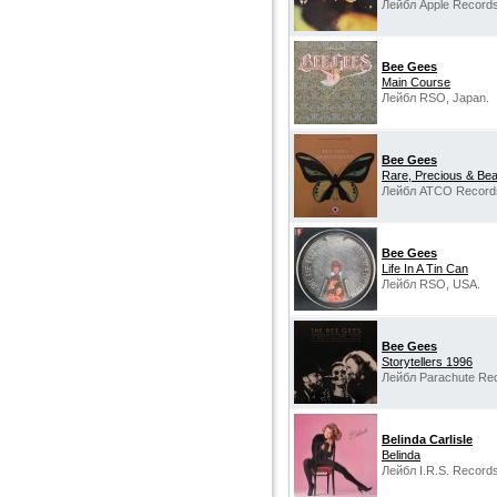
Лейбл Apple Records
Bee Gees
Main Course
Лейбл RSO, Japan.
Bee Gees
Rare, Precious & Beau
Лейбл ATCO Record
Bee Gees
Life In A Tin Can
Лейбл RSO, USA.
Bee Gees
Storytellers 1996
Лейбл Parachute Re
Belinda Carlisle
Belinda
Лейбл I.R.S. Records