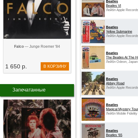
Beatles
Beatles VI
Лейбл Apple Records
Beatles
Yellow Submarine
Лейбл Apple Records
Falco
— Junge Roemer '84
Beatles
The Beatles At The H
Лейбл Odeon, Japan
1 650 р.
В КОРЗИНУ
Beatles
Abbey Road
Лейбл Apple Records
Запечатанные
Beatles
Magical Mystery Tou
Лейбл Mobile Fidelit
Beatles
Beatles '65