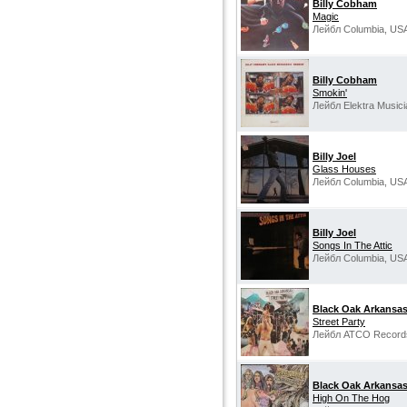
Billy Cobham
Magic
Лейбл Columbia, US
Billy Cobham
Smokin'
Лейбл Elektra Musici
Billy Joel
Glass Houses
Лейбл Columbia, US
Billy Joel
Songs In The Attic
Лейбл Columbia, US
Black Oak Arkansa
Street Party
Лейбл ATCO Record
Black Oak Arkansa
High On The Hog