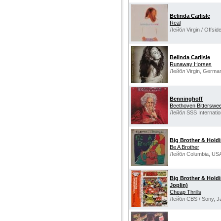
Belinda Carlisle
Real
Лейбл Virgin / Offsi
Belinda Carlisle
Runaway Horses
Лейбл Virgin, Germa
Benninghoff
Beethoven Bitterswee
Лейбл SSS Internatio
Big Brother & Hol
Be A Brother
Лейбл Columbia, US
Big Brother & Hold
Joplin)
Cheap Thrills
Лейбл CBS / Sony, J