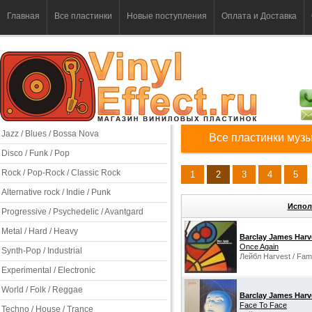
Главная
Все пластинки
Новые поступления
Оплата и Доставка
Jazz / Blues / Bossa Nova
Все пластинки музы
Disco / Funk / Pop
Rock / Pop-Rock / Classic Rock
1
2
3
4
5
Alternative rock / Indie / Punk
Испол
Progressive / Psychedelic / Avantgard
Metal / Hard / Heavy
Barclay James Harv
Once Again
Synth-Pop / Industrial
Лейбл Harvest / Fame
Experimental / Electronic
World / Folk / Reggae
Barclay James Harv
‎Face To Face
Techno / House / Trance