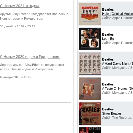
С Новым 2021-м годом!
Beatles
Help! (Original Motio
Друзья! VinylEffect.ru поздравляет вас всех с
Лейбл Apple Records
Новым годом и Рождеством!
30 декабря 2020 в 23:17
Beatles
Let It Be
Лейбл Apple Records
С Новым 2020 годом и Рождеством!
Beatles
A Hard Day's Night 
Дорогие друзья! VinylEffect.ru поздравляет
Лейбл Мелодия / ЛЗ
всех с Новым годом и Рождеством!
6 января 2020 в 11:09
Beatles
A Taste Of Honey (В
Лейбл Мелодия / ЛЗ
Beatles
Silver Beatles
Лейбл Trio Records,