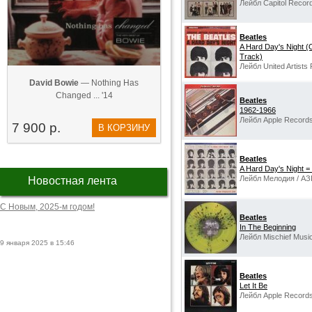
Лейбл Capitol Recor
Beatles
A Hard Day's Night (O
Track)
Лейбл United Artists
David Bowie
— Nothing Has
Changed ... '14
Beatles
1962-1966
Лейбл Apple Records
7 900 р.
В КОРЗИНУ
Beatles
A Hard Day's Night 
Лейбл Мелодия / АЗ
Новостная лента
С Новым, 2025-м годом!
Beatles
In The Beginning
Лейбл Mischief Musi
9 января 2025 в 15:46
Beatles
Let It Be
Лейбл Apple Records