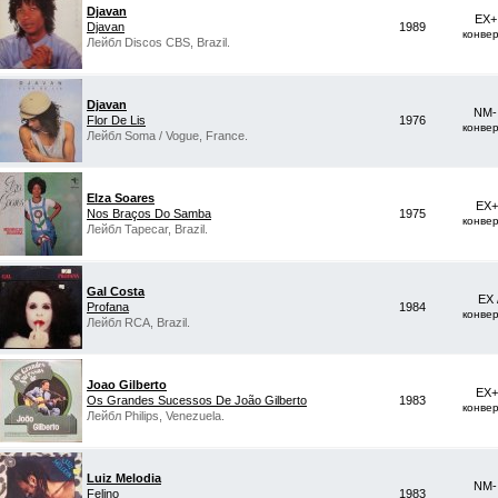
Djavan
EX+
Djavan
1989
конве
Лейбл Discos CBS, Brazil.
Djavan
NM-
Flor De Lis
1976
конве
Лейбл Soma / Vogue, France.
Elza Soares
EX+
Nos Braços Do Samba
1975
конве
Лейбл Tapecar, Brazil.
Gal Costa
EX 
Profana
1984
конве
Лейбл RCA, Brazil.
Joao Gilberto
EX+
Os Grandes Sucessos De João Gilberto
1983
конве
Лейбл Philips, Venezuela.
Luiz Melodia
NM-
Felino
1983