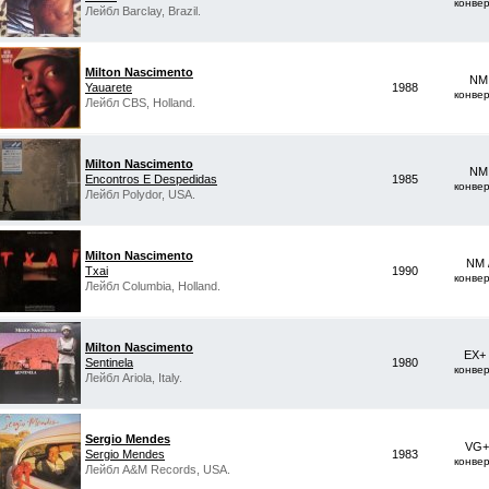
конве
Лейбл Barclay, Brazil.
Milton Nascimento
NM 
Yauarete
1988
конве
Лейбл CBS, Holland.
Milton Nascimento
NM 
Encontros E Despedidas
1985
конве
Лейбл Polydor, USA.
Milton Nascimento
NM 
Txai
1990
конве
Лейбл Columbia, Holland.
Milton Nascimento
EX+
Sentinela
1980
конве
Лейбл Ariola, Italy.
Sergio Mendes
VG+
Sergio Mendes
1983
конве
Лейбл A&M Records, USA.