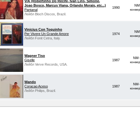
V/A (Robertinho Do Recife, Ivan Lins, Simone,
Joao Bosco, Marcus Viana, Orlando Morais, etc...)
NM 
1990
Pantanal
конве
Лейбл Bloch Discos, Brazil.
Vinicius Con Toquinho
NM 
Per Vivere Un Grande Amore
1974
конве
Лейбл Fonit Cetra, Italy.
Wagner Tiso
NM-
Giselle
1987
конве
Лейбл Verve Records, USA.
Wando
NM-
Coracao Aceso
1987
конве
Лейбл Philips, Brazil.