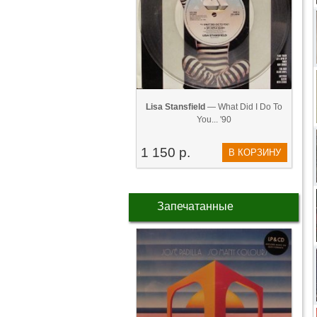
Lisa Stansfield
— What Did I Do To
You... '90
1 150 р.
В КОРЗИНУ
Запечатанные