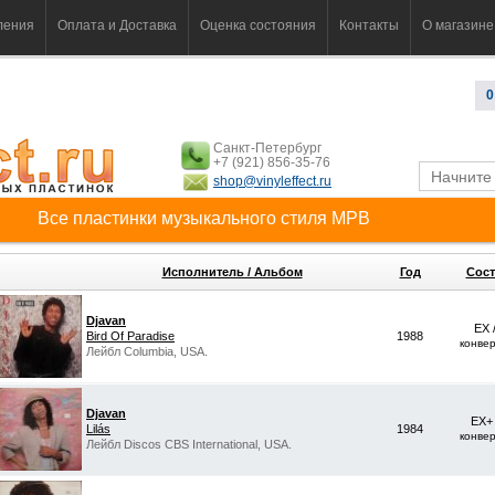
ления
Оплата и Доставка
Оценка состояния
Контакты
О магазине
0
Санкт-Петербург
+7 (921) 856-35-76
shop@vinyleffect.ru
Все пластинки музыкального стиля MPB
Исполнитель / Альбом
Год
Сост
Djavan
EX 
Bird Of Paradise
1988
конве
Лейбл Columbia, USA.
Djavan
EX+
Lilás
1984
конве
Лейбл Discos CBS International, USA.