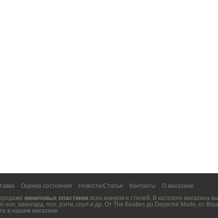
тавка
Оценка состояния
Новости/Статьи
Контакты
О магазине
 продаже
виниловых пластинок
всех жанров и стилей. В каталоге магазина 
п-хоп
,
авангард
,
поп
,
рэгги
,
соул
и др. От
The Beatles
до
Depeche Mode
, от
Brya
те в нашем магазине.