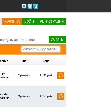
КОРЗИНА
ВОЙТИ
РЕГИСТРАЦИЯ
ИСКАТЬ
Алфавитный указатель +
ояние
Тип
Цена
/ NM-
Оригинал
1 450 руб.
рт/винил
 / NM-
Оригинал
1 650 руб.
рт/винил