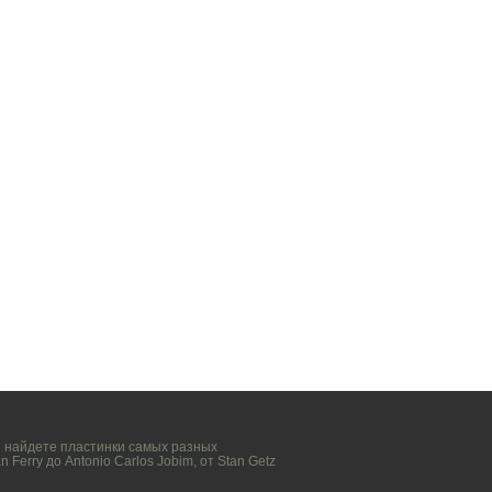
вы найдете пластинки самых разных
n Ferry
до
Antonio Carlos Jobim
, от
Stan Getz