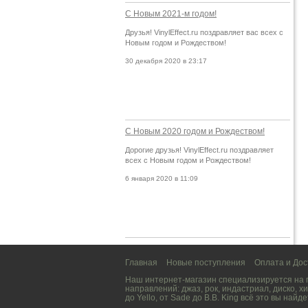
С Новым 2021-м годом!
Друзья! VinylEffect.ru поздравляет вас всех с
Новым годом и Рождеством!
30 декабря 2020 в 23:17
С Новым 2020 годом и Рождеством!
Дорогие друзья! VinylEffect.ru поздравляет
всех с Новым годом и Рождеством!
6 января 2020 в 11:09
Главная
Новые поступления
Оплата и Дос
Наш интернет-магазин специализируется на
направлений:
джаз
,
рок
,
индастриал
,
диско
,
хи
до
Yello
, от
Sade
до
B.B. King
всё это вы найде