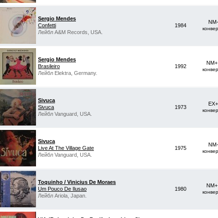
Sergio Mendes
NM-
Confetti
1984
конве
Лейбл A&M Records, USA.
Sergio Mendes
NM+ 
Brasileiro
1992
конве
Лейбл Elektra, Germany.
Sivuca
EX+
Sivuca
1973
конве
Лейбл Vanguard, USA.
Sivuca
NM-
Live At The Village Gate
1975
конве
Лейбл Vanguard, USA.
Toquinho / Vinicius De Moraes
NM+ 
Um Pouco De Ilusao
1980
конве
Лейбл Ariola, Japan.