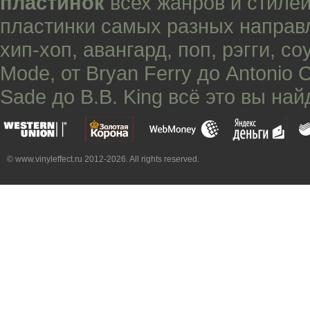
пластинок
всех жанров и стилей
пластинки самых разных направ
хип-хоп
,
авангард
,
поп
,
рэгги
,
со
Mode
, от
Bryan Ferry
до
Antonio 
Sade
до
B.B. King
всё это вы най
© www.vinyleffect.ru 2012-2026. All rights reserved.