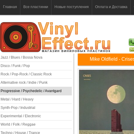
Главная
Все пластинки
Новые поступления
Оплата и Доставка
Jazz / Blues / Bossa Nova
Mike Oldfield - Crise
Disco / Funk / Pop
Rock / Pop-Rock / Classic Rock
Alternative rock / Indie / Punk
Progressive / Psychedelic / Avantgard
Metal / Hard / Heavy
Synth-Pop / Industrial
Experimental / Electronic
World / Folk / Reggae
Techno / House / Trance