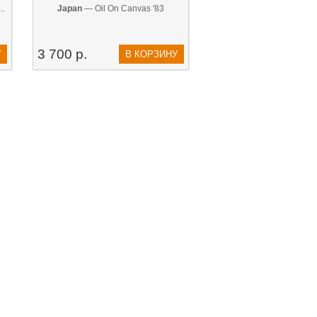
..
Japan
— Oil On Canvas '83
3 700 р.
У
В КОРЗИНУ