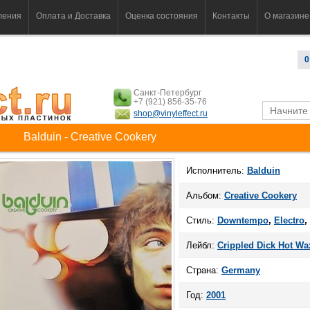
ления
Оплата и Доставка
Оценка состояния
Контакты
О магазине
0
Санкт-Петербург
+7 (921) 856-35-76
shop@vinyleffect.ru
Balduin - Creative Cookery
Исполнитель:
Balduin
Альбом:
Creative Cookery
Стиль:
Downtempo
,
Electro
,
Лейбл:
Crippled Dick Hot Wa
Страна:
Germany
Год:
2001