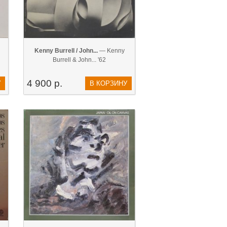
Kenny Burrell / John...
— Kenny
Burrell & John... '62
4 900 р.
У
В КОРЗИНУ