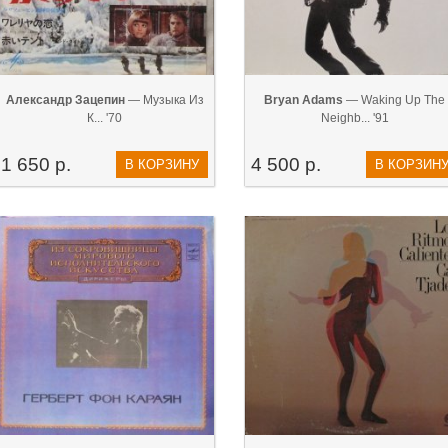
Александр Зацепин
— Музыка Из
Bryan Adams
— Waking Up The
К... '70
Neighb... '91
1 650 р.
4 500 р.
В КОРЗИНУ
В КОРЗИН