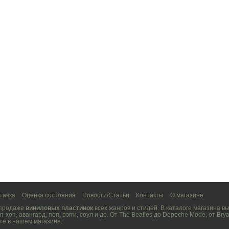
тавка
Оценка состояния
Новости/Статьи
Контакты
О магазине
 продаже
виниловых пластинок
всех жанров и стилей. В каталоге магазина 
п-хоп
,
авангард
,
поп
,
рэгги
,
соул
и др. От
The Beatles
до
Depeche Mode
, от
Brya
те в нашем магазине.