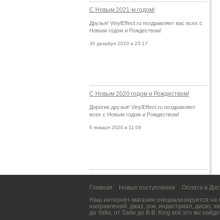
С Новым 2021-м годом!
Друзья! VinylEffect.ru поздравляет вас всех с
Новым годом и Рождеством!
30 декабря 2020 в 23:17
С Новым 2020 годом и Рождеством!
Дорогие друзья! VinylEffect.ru поздравляет
всех с Новым годом и Рождеством!
6 января 2020 в 11:09
Главная
Новые поступления
Оплата и Дос
Наш интернет-магазин специализируется на
направлений:
джаз
,
рок
,
индастриал
,
диско
,
хи
до
Yello
, от
Sade
до
B.B. King
всё это вы найде