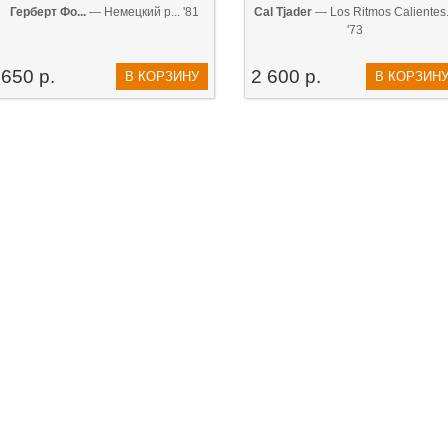
Герберт Фо...
— Немецкий р... '81
Cal Tjader
— Los Ritmos Calientes.
'73
650 р.
2 600 р.
В КОРЗИНУ
В КОРЗИН