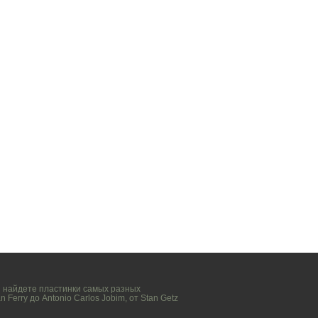
вы найдете пластинки самых разных
n Ferry
до
Antonio Carlos Jobim
, от
Stan Getz