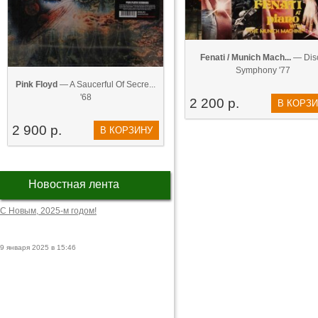
Fenati / Munich Mach...
— Dis
Symphony '77
Pink Floyd
— A Saucerful Of Secre...
'68
2 200 р.
В КОРЗ
2 900 р.
В КОРЗИНУ
Новостная лента
С Новым, 2025-м годом!
9 января 2025 в 15:46