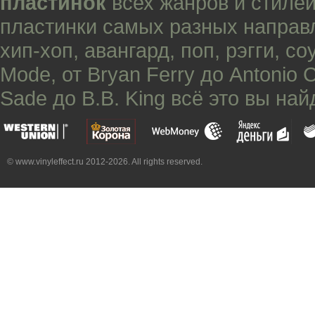
пластинок
всех жанров и стилей
пластинки самых разных направ
хип-хоп
,
авангард
,
поп
,
рэгги
,
со
Mode
, от
Bryan Ferry
до
Antonio 
Sade
до
B.B. King
всё это вы най
© www.vinyleffect.ru 2012-2026. All rights reserved.