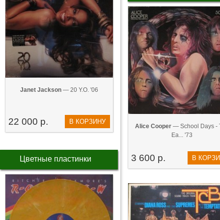
Janet Jackson
— 20 Y.O. '06
22 000 р.
В КОРЗИНУ
Alice Cooper
— School Days - 
Ea... '73
3 600 р.
В КОРЗ
Цветные пластинки