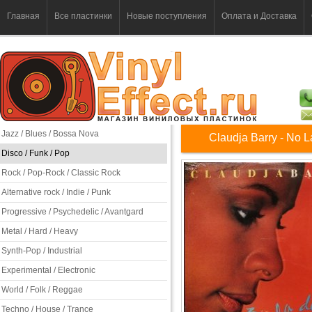
Главная
Все пластинки
Новые поступления
Оплата и Доставка
Jazz / Blues / Bossa Nova
Claudja Barry - No L
Disco / Funk / Pop
Rock / Pop-Rock / Classic Rock
Alternative rock / Indie / Punk
Progressive / Psychedelic / Avantgard
Metal / Hard / Heavy
Synth-Pop / Industrial
Experimental / Electronic
World / Folk / Reggae
Techno / House / Trance