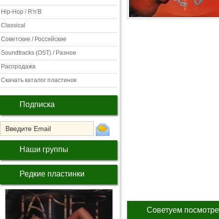
Hip-Hop / R'n'B
Classical
Советские / Российские
Soundtracks (OST) / Разное
Распродажа
Скачать каталог пластинок
Подписка
Наши группы
Редкие пластинки
Советуем посмотре