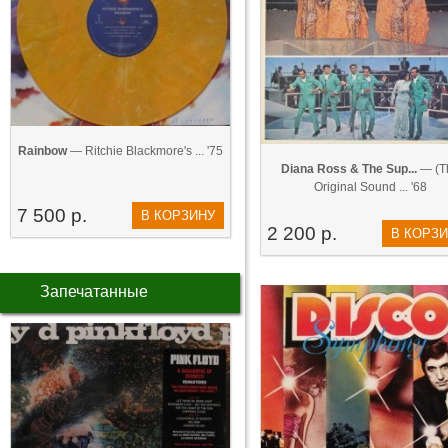
Rainbow
— Ritchie Blackmore's ... '75
Diana Ross & The Sup...
— (T
Original Sound ... '68
7 500 р.
В КОРЗИНУ
2 200 р.
В КОРЗ
Запечатанные