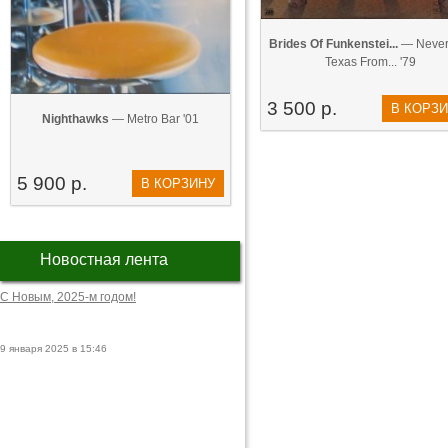
Brides Of Funkenstei...
— Never
Texas From... '79
3 500 р.
В КОРЗ
Nighthawks
— Metro Bar '01
5 900 р.
В КОРЗИНУ
Новостная лента
С Новым, 2025-м годом!
9 января 2025 в 15:46