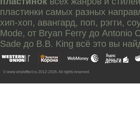
пластинок
всех жанров и стилей
пластинки самых разных направ
хип-хоп
,
авангард
,
поп
,
рэгги
,
со
Mode
, от
Bryan Ferry
до
Antonio 
Sade
до
B.B. King
всё это вы най
© www.vinyleffect.ru 2012-2026. All rights reserved.