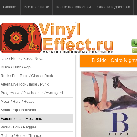
Главная
Все пластинки
Новые поступления
Оплата и Доставка
Jazz / Blues / Bossa Nova
B-Side - Cairo Night
Disco / Funk / Pop
Rock / Pop-Rock / Classic Rock
Alternative rock / Indie / Punk
Progressive / Psychedelic / Avantgard
Metal / Hard / Heavy
Synth-Pop / Industrial
Experimental / Electronic
World / Folk / Reggae
Techno / House / Trance