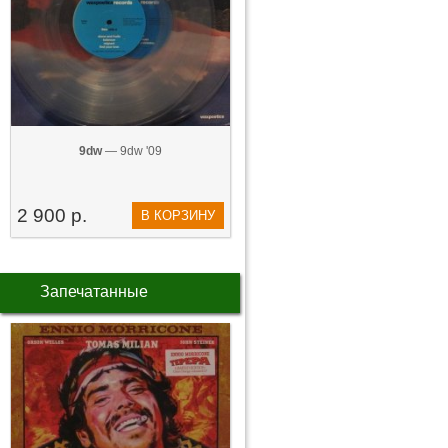
9dw
— 9dw '09
2 900 р.
В КОРЗИНУ
Запечатанные