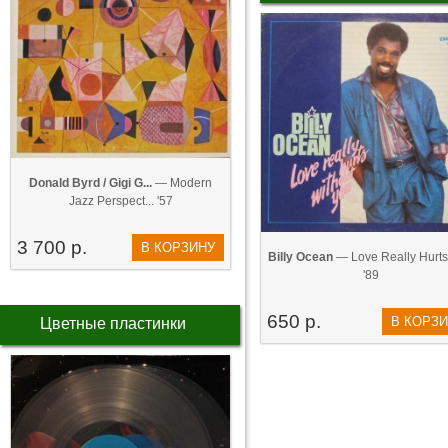
Donald Byrd / Gigi G...
— Modern
Jazz Perspect... '57
3 700 р.
В КОРЗИНУ
Billy Ocean
— Love Really Hurts 
'89
650 р.
В КОРЗ
Цветные пластинки