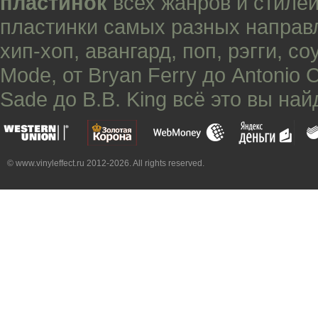
пластинок
всех жанров и стилей
пластинки самых разных направ
хип-хоп
,
авангард
,
поп
,
рэгги
,
со
Mode
, от
Bryan Ferry
до
Antonio 
Sade
до
B.B. King
всё это вы най
© www.vinyleffect.ru 2012-2026. All rights reserved.