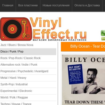
Главная
Все пластинки
Новые поступления
Оплата и Доставка
Jazz / Blues / Bossa Nova
Billy Ocean - Tear 
Disco / Funk / Pop
Rock / Pop-Rock / Classic Rock
Alternative rock / Indie / Punk
Progressive / Psychedelic / Avantgard
Metal / Hard / Heavy
Synth-Pop / Industrial
Experimental / Electronic
World / Folk / Reggae
Techno / House / Trance