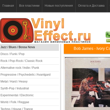
Главная
Все пластинки
Новые поступления
Оплата и Доставка
Jazz / Blues / Bossa Nova
Bob James - Ivory C
Disco / Funk / Pop
Rock / Pop-Rock / Classic Rock
Alternative rock / Indie / Punk
Progressive / Psychedelic / Avantgard
Metal / Hard / Heavy
Synth-Pop / Industrial
Experimental / Electronic
World / Folk / Reggae
Techno / House / Trance