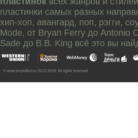
пластинок
всех жанров и стилей
пластинки самых разных направ
хип-хоп
,
авангард
,
поп
,
рэгги
,
со
Mode
, от
Bryan Ferry
до
Antonio 
Sade
до
B.B. King
всё это вы най
© www.vinyleffect.ru 2012-2026. All rights reserved.