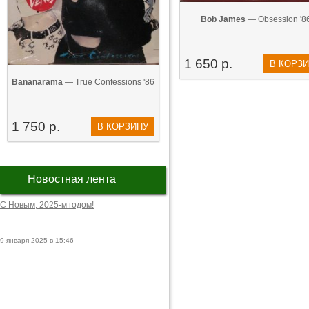
Bob James
— Obsession '8
1 650 р.
В КОРЗ
Bananarama
— True Confessions '86
1 750 р.
В КОРЗИНУ
Новостная лента
С Новым, 2025-м годом!
9 января 2025 в 15:46