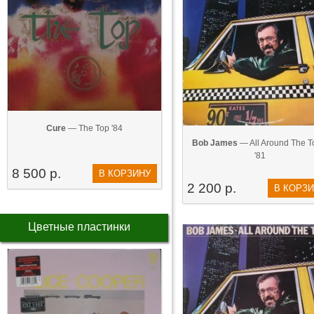
Cure
— The Top '84
Bob James
— All Around The 
'81
8 500 р.
В КОРЗИНУ
2 200 р.
В КОРЗ
Цветные пластинки