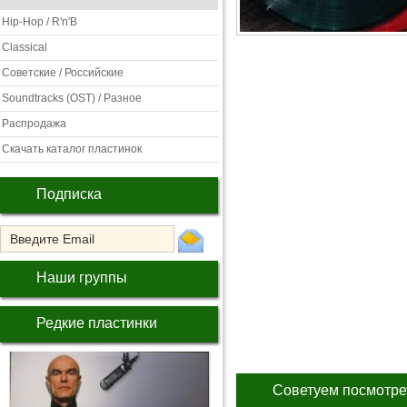
Hip-Hop / R'n'B
Classical
Советские / Российские
Soundtracks (OST) / Разное
Распродажа
Скачать каталог пластинок
Подписка
Наши группы
Редкие пластинки
Советуем посмотре