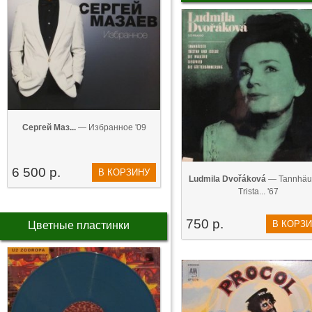
Сергей Маз...
— Избранное '09
6 500 р.
В КОРЗИНУ
Ludmila Dvořáková
— Tannhäus
Trista... '67
750 р.
В КОРЗ
Цветные пластинки