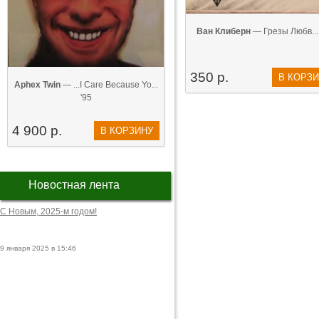
Ван Клиберн
— Грезы Любв... 
350 р.
В КОРЗ
Aphex Twin
— ...I Care Because Yo...
'95
4 900 р.
В КОРЗИНУ
Новостная лента
С Новым, 2025-м годом!
9 января 2025 в 15:46