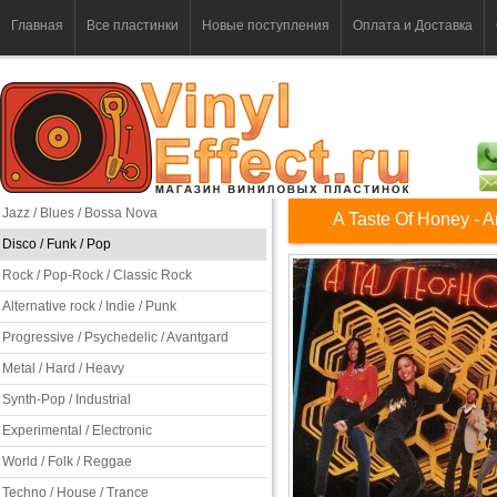
Главная
Все пластинки
Новые поступления
Оплата и Доставка
Jazz / Blues / Bossa Nova
A Taste Of Honey - A
Disco / Funk / Pop
Rock / Pop-Rock / Classic Rock
Alternative rock / Indie / Punk
Progressive / Psychedelic / Avantgard
Metal / Hard / Heavy
Synth-Pop / Industrial
Experimental / Electronic
World / Folk / Reggae
Techno / House / Trance