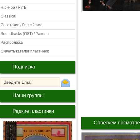
Hip-Hop / R'n'B
Classical
Советские / Российские
Soundtracks (OST) / Разное
Распродажа
Скачать каталог пластинок
Подписка
Наши группы
Редкие пластинки
Советуем посмотре