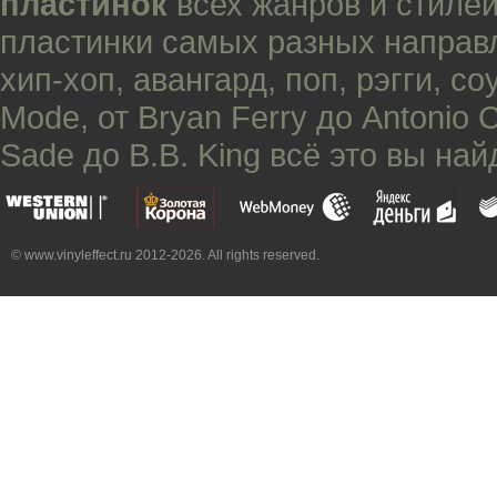
пластинок
всех жанров и стилей
пластинки самых разных направ
хип-хоп
,
авангард
,
поп
,
рэгги
,
со
Mode
, от
Bryan Ferry
до
Antonio 
Sade
до
B.B. King
всё это вы най
© www.vinyleffect.ru 2012-2026. All rights reserved.