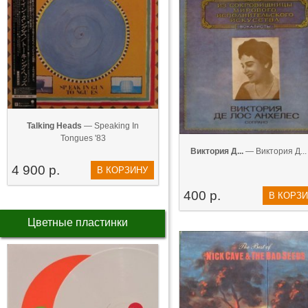
Talking Heads
— Speaking In
Tongues '83
Виктория Д...
— Виктория Д... 
4 900 р.
В КОРЗИНУ
400 р.
В КОРЗ
Цветные пластинки