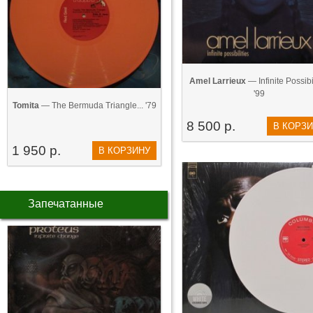
Amel Larrieux
— Infinite Possibili
'99
Tomita
— The Bermuda Triangle... '79
8 500 р.
В КОРЗ
1 950 р.
В КОРЗИНУ
Запечатанные