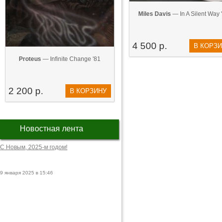
Miles Davis
— In A Silent Way 
4 500 р.
В КОРЗ
Proteus
— Infinite Change '81
2 200 р.
В КОРЗИНУ
Новостная лента
С Новым, 2025-м годом!
9 января 2025 в 15:46