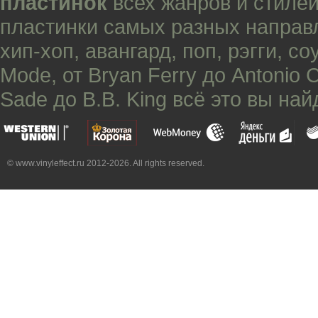
пластинок
всех жанров и стилей
пластинки самых разных направ
хип-хоп
,
авангард
,
поп
,
рэгги
,
со
Mode
, от
Bryan Ferry
до
Antonio 
Sade
до
B.B. King
всё это вы най
© www.vinyleffect.ru 2012-2026. All rights reserved.