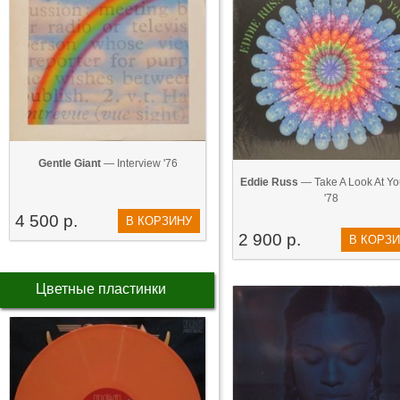
Gentle Giant
— Interview '76
Eddie Russ
— Take A Look At You
'78
4 500 р.
В КОРЗИНУ
2 900 р.
В КОРЗ
Цветные пластинки