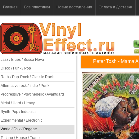
Главная
Все пластинки
Новые поступления
Оплата и Доставка
Jazz / Blues / Bossa Nova
Peter Tosh - Mama Af
Disco / Funk / Pop
Rock / Pop-Rock / Classic Rock
Alternative rock / Indie / Punk
Progressive / Psychedelic / Avantgard
Metal / Hard / Heavy
Synth-Pop / Industrial
Experimental / Electronic
World / Folk / Reggae
Techno / House / Trance