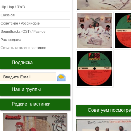
Hip-Hop / R'n'B
Classical
Советские / Российские
Soundtracks (OST) / Разное
Распродажа
Скачать каталог пластинок
Подписка
Наши группы
Редкие пластинки
Советуем посмотре