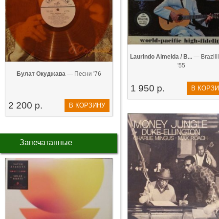
Laurindo Almeida / B...
— Brazill
'55
Булат Окуджава
— Песни '76
1 950 р.
В КОРЗ
2 200 р.
В КОРЗИНУ
Запечатанные