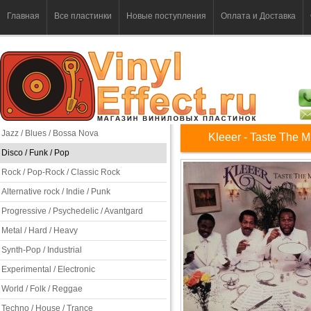
Главная
Все пластинки
Новые поступления
Оплата и Доставка
Jazz / Blues / Bossa Nova
Kleeer - Taste The M
Disco / Funk / Pop
Rock / Pop-Rock / Classic Rock
Alternative rock / Indie / Punk
Progressive / Psychedelic / Avantgard
Metal / Hard / Heavy
Synth-Pop / Industrial
Experimental / Electronic
World / Folk / Reggae
Techno / House / Trance