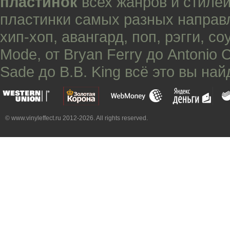
пластинок
всех жанров и стилей
пластинки самых разных направ
хип-хоп
,
авангард
,
поп
,
рэгги
,
со
Mode
, от
Bryan Ferry
до
Antonio 
Sade
до
B.B. King
всё это вы най
© www.vinyleffect.ru 2012-2026. All rights reserved.