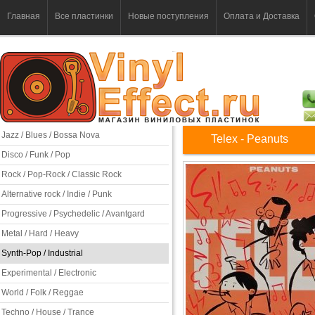
Главная
Все пластинки
Новые поступления
Оплата и Доставка
Jazz / Blues / Bossa Nova
Telex - Peanuts
Disco / Funk / Pop
Rock / Pop-Rock / Classic Rock
Alternative rock / Indie / Punk
Progressive / Psychedelic / Avantgard
Metal / Hard / Heavy
Synth-Pop / Industrial
Experimental / Electronic
World / Folk / Reggae
Techno / House / Trance