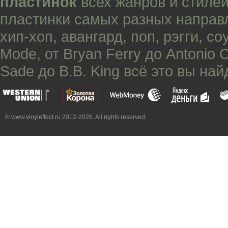
пластинок
всех жанров и стилей
пластинки самых разных направ
хип-хоп
,
авангард
,
поп
,
рэгги
,
со
Mode
, от
Bryan Ferry
до
Antonio 
Sade
до
B.B. King
всё это вы най
© www.vinyleffect.ru 2012-2026. All rights reserved.