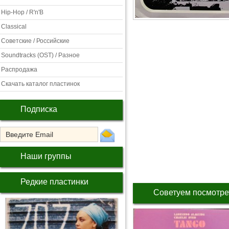
Hip-Hop / R'n'B
Classical
Советские / Российские
Soundtracks (OST) / Разное
Распродажа
Скачать каталог пластинок
Подписка
Наши группы
Редкие пластинки
Советуем посмотре