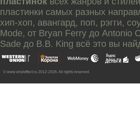
пластинок
всех жанров и стилей
пластинки самых разных направ
хип-хоп
,
авангард
,
поп
,
рэгги
,
со
Mode
, от
Bryan Ferry
до
Antonio 
Sade
до
B.B. King
всё это вы най
© www.vinyleffect.ru 2012-2026. All rights reserved.