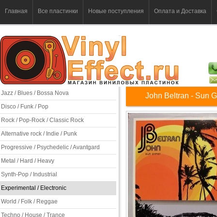
Главная
Все пластинки
Новые поступления
Оплата и Доставка
Jazz / Blues / Bossa Nova
John Beltran - Sun 
Disco / Funk / Pop
Rock / Pop-Rock / Classic Rock
Alternative rock / Indie / Punk
Progressive / Psychedelic / Avantgard
Metal / Hard / Heavy
Synth-Pop / Industrial
Experimental / Electronic
World / Folk / Reggae
Techno / House / Trance