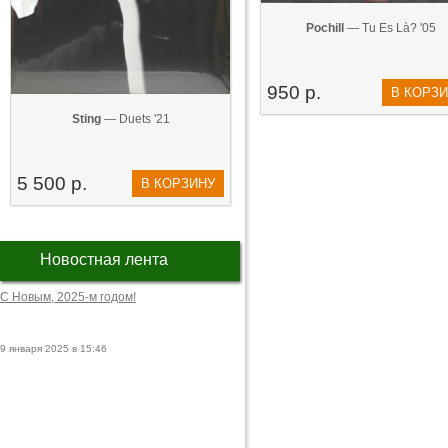
Pochill
— Tu Es Là? '05
950 р.
В КОРЗ
Sting
— Duets '21
5 500 р.
В КОРЗИНУ
Новостная лента
С Новым, 2025-м годом!
9 января 2025 в 15:46