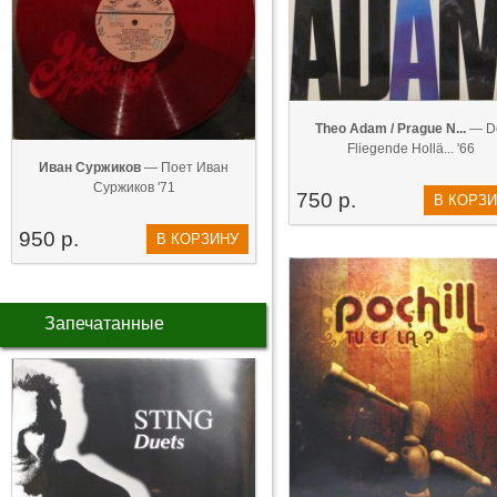
Theo Adam / Prague N...
— D
Fliegende Hollä... '66
Иван Суржиков
— Поет Иван
Суржиков '71
750 р.
В КОРЗ
950 р.
В КОРЗИНУ
Запечатанные