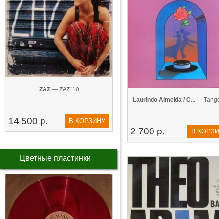
ZAZ‎
— ZAZ‎ '10
Laurindo Almeida / C...
— Tango
14 500 р.
В КОРЗИНУ
2 700 р.
В КОРЗ
Цветные пластинки