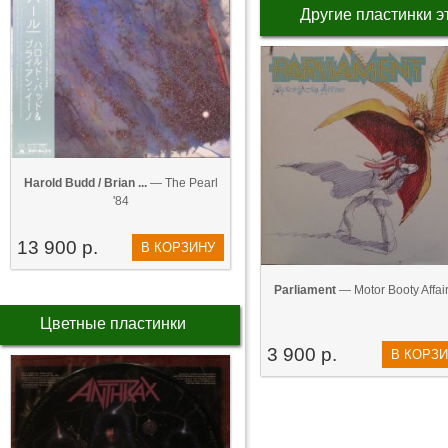
Другие пластинки э
Harold Budd / Brian ...
— The Pearl
'84
13 900 р.
В КОРЗИНУ
Parliament
— Motor Booty Affair
Цветные пластинки
3 900 р.
В КОРЗ