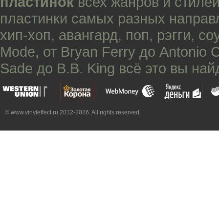
пластинок
всех жанров и стилей
пластинки самых разных направ
хип-хоп
,
авангард
,
поп
,
рэгги
,
со
Mode
, от
Bryan Ferry
до
Antonio 
Sade
до
B.B. King
всё это вы най
© www.vinyleffect.ru 2012-2026. All rights reserved.