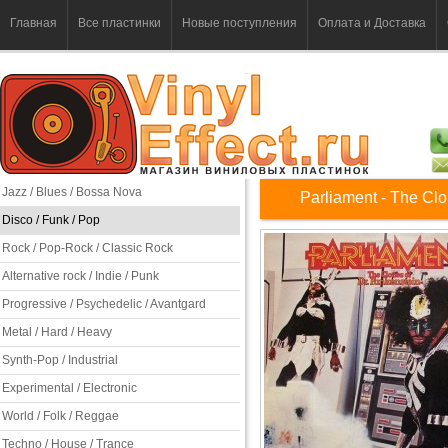
Главная
Все пластинки
Новые поступления
Оплата и Доставка
Jazz / Blues / Bossa Nova
Parliament - The Clo
Disco / Funk / Pop
Rock / Pop-Rock / Classic Rock
Alternative rock / Indie / Punk
Progressive / Psychedelic / Avantgard
Metal / Hard / Heavy
Synth-Pop / Industrial
Experimental / Electronic
World / Folk / Reggae
Techno / House / Trance