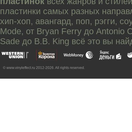
пластинок
всех жанров и стилей
пластинки самых разных направ
хип-хоп
,
авангард
,
поп
,
рэгги
,
со
Mode
, от
Bryan Ferry
до
Antonio 
Sade
до
B.B. King
всё это вы най
© www.vinyleffect.ru 2012-2026. All rights reserved.