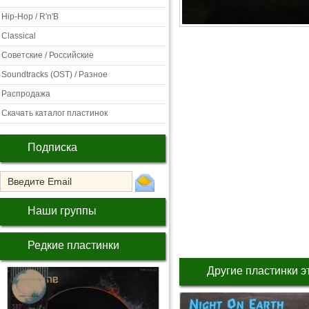
Hip-Hop / R'n'B
Classical
Советские / Российские
Soundtracks (OST) / Разное
Распродажа
Скачать каталог пластинок
Подписка
Наши группы
Редкие пластинки
Другие пластинки э