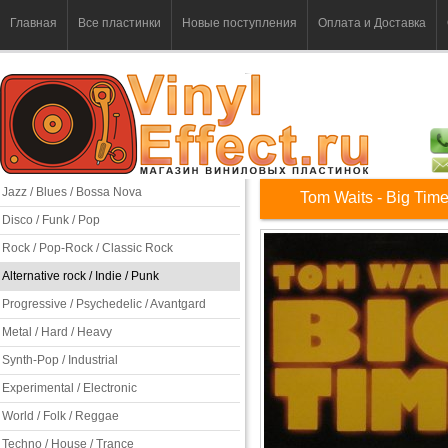
Главная
Все пластинки
Новые поступления
Оплата и Доставка
Jazz / Blues / Bossa Nova
Tom Waits - Big Tim
Disco / Funk / Pop
Rock / Pop-Rock / Classic Rock
Alternative rock / Indie / Punk
Progressive / Psychedelic / Avantgard
Metal / Hard / Heavy
Synth-Pop / Industrial
Experimental / Electronic
World / Folk / Reggae
Techno / House / Trance