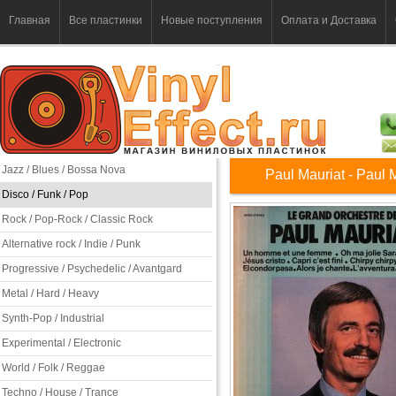
Главная
Все пластинки
Новые поступления
Оплата и Доставка
Jazz / Blues / Bossa Nova
Paul Mauriat - Paul 
Disco / Funk / Pop
Rock / Pop-Rock / Classic Rock
Alternative rock / Indie / Punk
Progressive / Psychedelic / Avantgard
Metal / Hard / Heavy
Synth-Pop / Industrial
Experimental / Electronic
World / Folk / Reggae
Techno / House / Trance