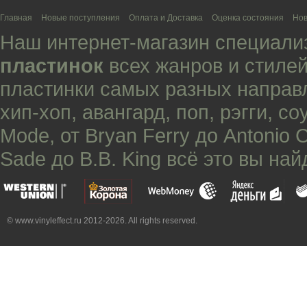
Главная
Новые поступления
Оплата и Доставка
Оценка состояния
Нов
Наш интернет-магазин специали
пластинок
всех жанров и стилей
пластинки самых разных направ
хип-хоп
,
авангард
,
поп
,
рэгги
,
со
Mode
, от
Bryan Ferry
до
Antonio 
Sade
до
B.B. King
всё это вы най
© www.vinyleffect.ru 2012-2026. All rights reserved.