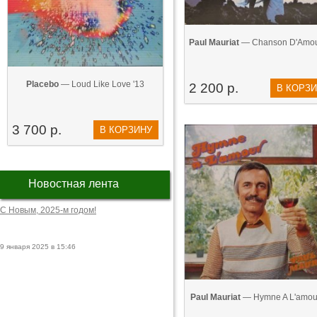
Paul Mauriat
— Chanson D'Amou
Placebo
— Loud Like Love '13
2 200 р.
В КОРЗ
3 700 р.
В КОРЗИНУ
Новостная лента
С Новым, 2025-м годом!
9 января 2025 в 15:46
Paul Mauriat
— Hymne A L'amour