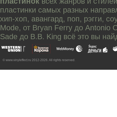
пластинок
всех жанров и стилей
пластинки самых разных направ
хип-хоп
,
авангард
,
поп
,
рэгги
,
со
Mode
, от
Bryan Ferry
до
Antonio 
Sade
до
B.B. King
всё это вы най
© www.vinyleffect.ru 2012-2026. All rights reserved.