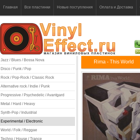
Главная
Все пластинки
Новые поступления
Оплата и Доставка
Jazz / Blues / Bossa Nova
Rima - This World
Disco / Funk / Pop
Rock / Pop-Rock / Classic Rock
Alternative rock / Indie / Punk
Progressive / Psychedelic / Avantgard
Metal / Hard / Heavy
Synth-Pop / Industrial
Experimental / Electronic
World / Folk / Reggae
Techno / House / Trance