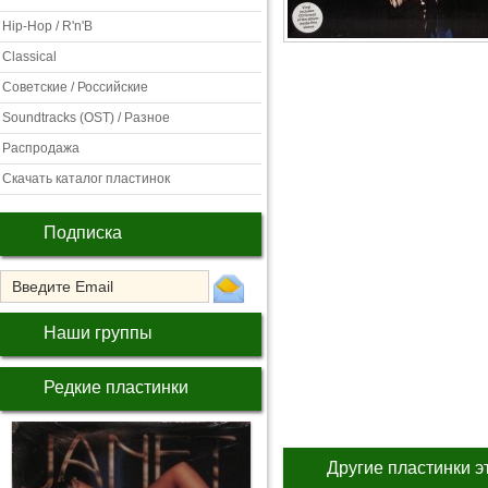
Hip-Hop / R'n'B
Classical
Советские / Российские
Soundtracks (OST) / Разное
Распродажа
Скачать каталог пластинок
Подписка
Наши группы
Редкие пластинки
Другие пластинки э