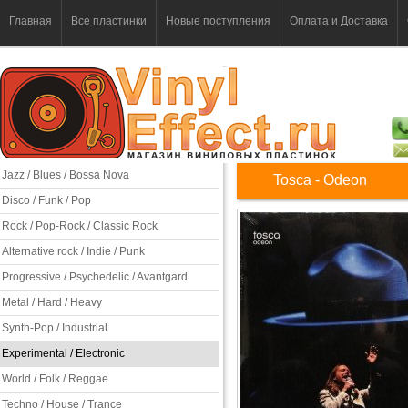
Главная
Все пластинки
Новые поступления
Оплата и Доставка
Jazz / Blues / Bossa Nova
Tosca - Odeon
Disco / Funk / Pop
Rock / Pop-Rock / Classic Rock
Alternative rock / Indie / Punk
Progressive / Psychedelic / Avantgard
Metal / Hard / Heavy
Synth-Pop / Industrial
Experimental / Electronic
World / Folk / Reggae
Techno / House / Trance