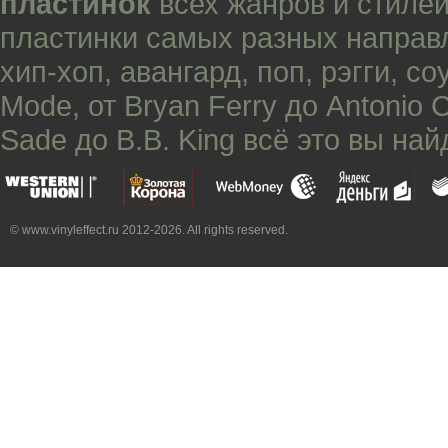
пластинок
всех жанров и стилей
пластинки самых разных направ
хип-хоп
,
авангард
,
поп
,
рэгги
,
со
Mode
, от
Bryan Ferry
до
Antonio 
Sade
до
B.B. King
всё это вы най
© www.vinyleffect.ru 2012-2026. All rights reserved.