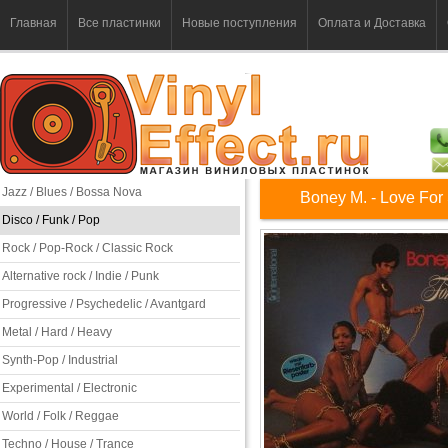
Главная
Все пластинки
Новые поступления
Оплата и Доставка
Jazz / Blues / Bossa Nova
Boney M. - Love For
Disco / Funk / Pop
Rock / Pop-Rock / Classic Rock
Alternative rock / Indie / Punk
Progressive / Psychedelic / Avantgard
Metal / Hard / Heavy
Synth-Pop / Industrial
Experimental / Electronic
World / Folk / Reggae
Techno / House / Trance