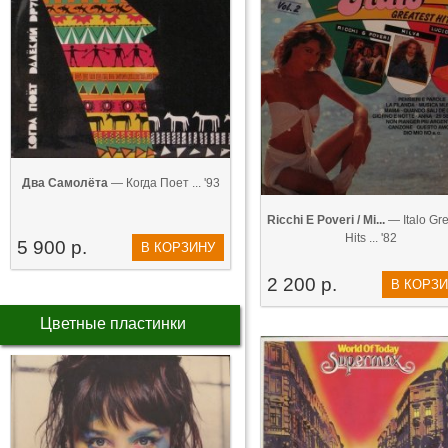
Два Самолёта
— Когда Поет ... '93
Ricchi E Poveri / Mi...
— Italo Gre
Hits ... '82
5 900 р.
В КОРЗИНУ
2 200 р.
В КОРЗ
Цветные пластинки