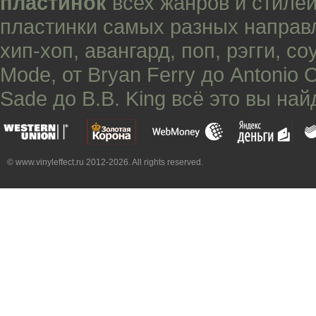
пластинок
всех жанров и стилей
пластинки самых разных направ
хип-хоп
,
авангард
,
поп
,
рэгги
,
со
Mode
, от
Bryan Ferry
до
Antonio 
Sade
до
B.B. King
всё это вы най
© www.vinyleffect.ru 2012-2026. All rights reserved.