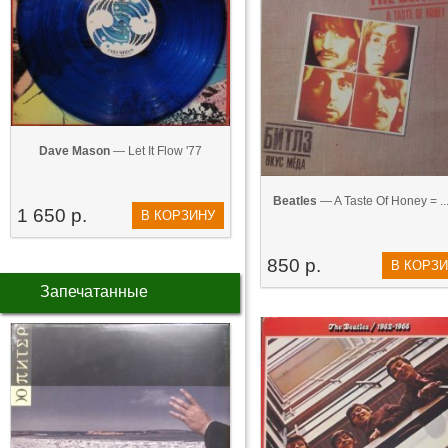
Dave Mason
— Let It Flow '77
Beatles
— A Taste Of Honey = ...
1 650 р.
В КОРЗИНУ
850 р.
В КОРЗ
Запечатанные