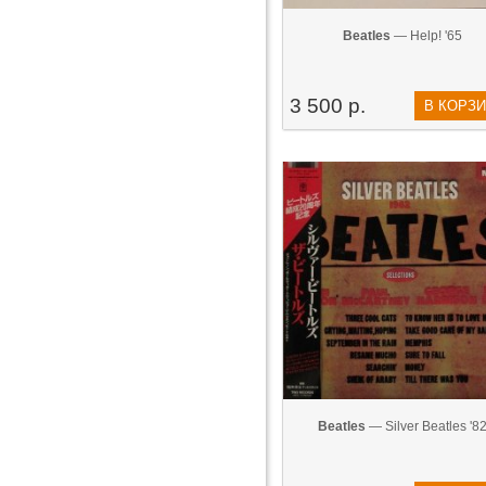
Beatles
— Help! '65
3 500 р.
В КОРЗ
Beatles
— Silver Beatles '8