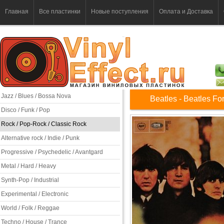
Главная
Все пластинки
Новые поступления
Оплата и Доставка
Jazz / Blues / Bossa Nova
Beatles - Beatles Fo
Disco / Funk / Pop
Rock / Pop-Rock / Classic Rock
Alternative rock / Indie / Punk
Progressive / Psychedelic / Avantgard
Metal / Hard / Heavy
Synth-Pop / Industrial
Experimental / Electronic
World / Folk / Reggae
Techno / House / Trance