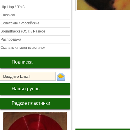
Hip-Hop / R'n'B
Classical
Советские / Российские
Soundtracks (OST) / Разное
Распродажа
Скачать каталог пластинок
Подписка
Наши группы
Редкие пластинки