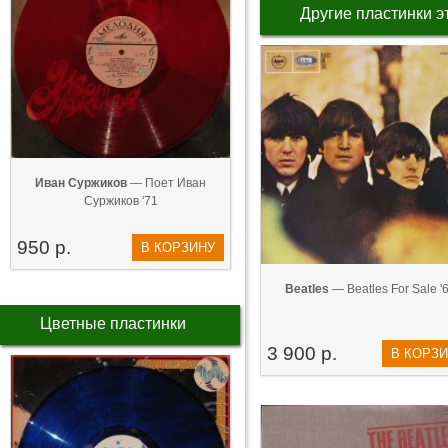
Другие пластинки э
Иван Суржиков
— Поет Иван
Суржиков '71
950 р.
В КОРЗИНУ
Beatles
— Beatles For Sale '
Цветные пластинки
3 900 р.
В КОРЗ