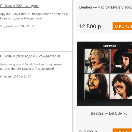
С Новым 2021-м годом!
Beatles
— Magical Mystery Tour..
Друзья! VinylEffect.ru поздравляет вас всех с
Новым годом и Рождеством!
12 500 р.
В КОРЗ
30 декабря 2020 в 23:17
С Новым 2020 годом и Рождеством!
Дорогие друзья! VinylEffect.ru поздравляет
всех с Новым годом и Рождеством!
6 января 2020 в 11:09
Beatles
— Let It Be '70