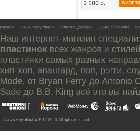
3 200 р.
В КОРЗ
Главная
Новые поступления
Оплата и Доставка
Оценка состояния
Нов
Наш интернет-магазин специали
пластинок
всех жанров и стилей
пластинки самых разных направ
хип-хоп
,
авангард
,
поп
,
рэгги
,
со
Mode
, от
Bryan Ferry
до
Antonio 
Sade
до
B.B. King
всё это вы най
© www.vinyleffect.ru 2012-2026. All rights reserved.