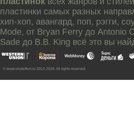
пластинок
всех жанров и стилей
пластинки самых разных направ
хип-хоп
,
авангард
,
поп
,
рэгги
,
со
Mode
, от
Bryan Ferry
до
Antonio 
Sade
до
B.B. King
всё это вы най
© www.vinyleffect.ru 2012-2026. All rights reserved.