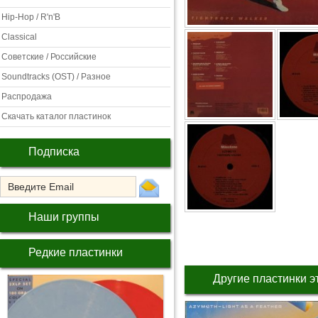
Hip-Hop / R'n'B
Classical
Советские / Российские
Soundtracks (OST) / Разное
Распродажа
Скачать каталог пластинок
Подписка
Наши группы
Редкие пластинки
Другие пластинки э