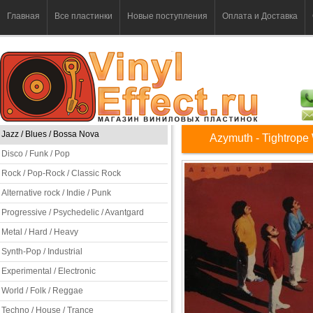
Главная
Все пластинки
Новые поступления
Оплата и Доставка
Jazz / Blues / Bossa Nova
Azymuth - Tightrope
Disco / Funk / Pop
Rock / Pop-Rock / Classic Rock
Alternative rock / Indie / Punk
Progressive / Psychedelic / Avantgard
Metal / Hard / Heavy
Synth-Pop / Industrial
Experimental / Electronic
World / Folk / Reggae
Techno / House / Trance