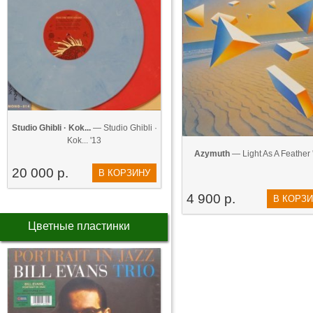
Studio Ghibli · Kok...
— Studio Ghibli ·
Kok... '13
Azymuth
— Light As A Feather 
20 000 р.
В КОРЗИНУ
4 900 р.
В КОРЗ
Цветные пластинки