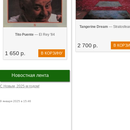
Tangerine Dream
— Stratosfear
Tito Puente
— El Rey '84
2 700 р.
В КОРЗ
1 650 р.
В КОРЗИНУ
Новостная лента
С Новым, 2025-м годом!
9 января 2025 в 15:46