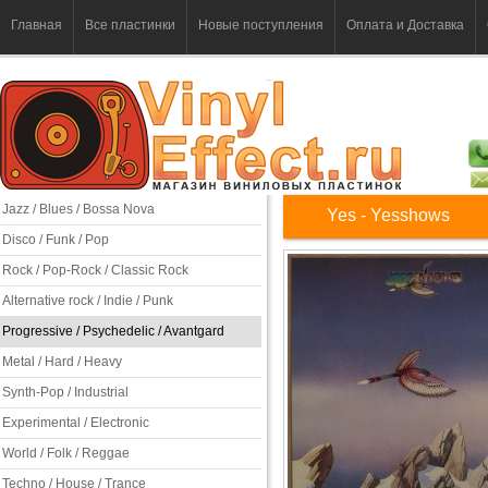
Главная
Все пластинки
Новые поступления
Оплата и Доставка
Jazz / Blues / Bossa Nova
Yes - Yesshows
Disco / Funk / Pop
Rock / Pop-Rock / Classic Rock
Alternative rock / Indie / Punk
Progressive / Psychedelic / Avantgard
Metal / Hard / Heavy
Synth-Pop / Industrial
Experimental / Electronic
World / Folk / Reggae
Techno / House / Trance