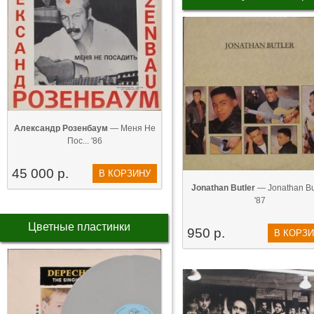
Александр Розенбаум
— Меня Не
Пос... '86
45 000 р.
В КОРЗИНУ
Jonathan Butler
— Jonathan Bu
'87
Цветные пластинки
950 р.
В КОРЗ