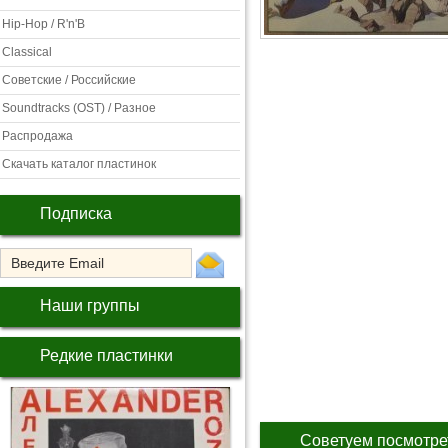
Hip-Hop / R'n'B
Classical
Советские / Российские
Soundtracks (OST) / Разное
Распродажа
Скачать каталог пластинок
Подписка
Наши группы
Редкие пластинки
Советуем посмотре