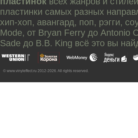
пластинок
всех жанров и стилей
пластинки самых разных направ
хип-хоп
,
авангард
,
поп
,
рэгги
,
со
Mode
, от
Bryan Ferry
до
Antonio 
Sade
до
B.B. King
всё это вы най
© www.vinyleffect.ru 2012-2026. All rights reserved.