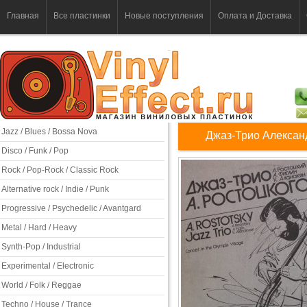
Главная
Все пластинки
Новые поступления
Оплата и Доставка
Jazz / Blues / Bossa Nova
Джаз-Трио Алексан
Disco / Funk / Pop
Rock / Pop-Rock / Classic Rock
Alternative rock / Indie / Punk
Progressive / Psychedelic / Avantgard
Metal / Hard / Heavy
Synth-Pop / Industrial
Experimental / Electronic
World / Folk / Reggae
Techno / House / Trance