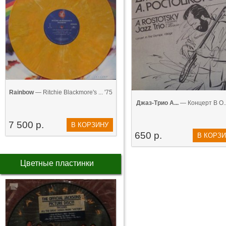
Rainbow
— Ritchie Blackmore's ... '75
Джаз-Трио А...
— Концерт В О...
7 500 р.
В КОРЗИНУ
650 р.
В КОРЗ
Цветные пластинки