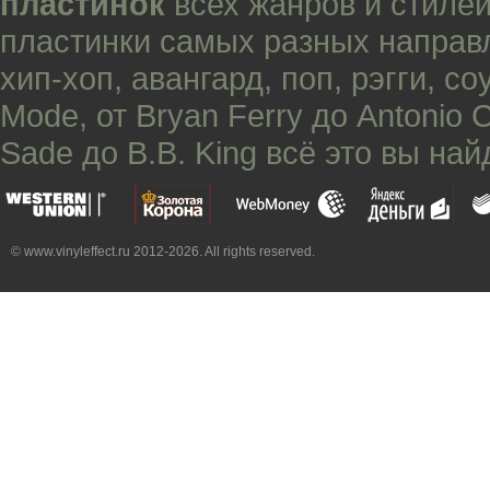
пластинок
всех жанров и стилей
пластинки самых разных направ
хип-хоп
,
авангард
,
поп
,
рэгги
,
со
Mode
, от
Bryan Ferry
до
Antonio 
Sade
до
B.B. King
всё это вы най
© www.vinyleffect.ru 2012-2026. All rights reserved.