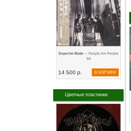
Depeche Mode
— People Are People
'84
14 500 р.
В КОРЗИНУ
Цветные пластинки