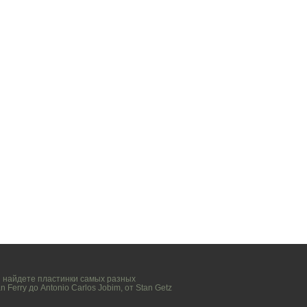
вы найдете пластинки самых разных
n Ferry
до
Antonio Carlos Jobim
, от
Stan Getz