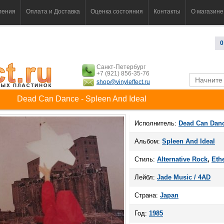
ления
Оплата и Доставка
Оценка состояния
Контакты
О магазине
0
Санкт-Петербург
+7 (921) 856-35-76
shop@vinyleffect.ru
Dead Can Dance - Spleen And Ideal
Исполнитель:
Dead Can Dan
Альбом:
Spleen And Ideal
Стиль:
Alternative Rock
,
Eth
Лейбл:
Jade Music ‎/ 4AD
Страна:
Japan
Год:
1985