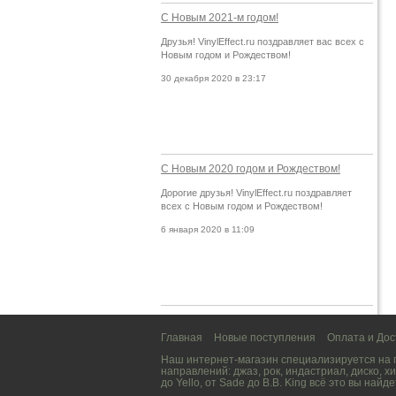
С Новым 2021-м годом!
Друзья! VinylEffect.ru поздравляет вас всех с
Новым годом и Рождеством!
30 декабря 2020 в 23:17
С Новым 2020 годом и Рождеством!
Дорогие друзья! VinylEffect.ru поздравляет
всех с Новым годом и Рождеством!
6 января 2020 в 11:09
Главная
Новые поступления
Оплата и Дос
Наш интернет-магазин специализируется на
направлений:
джаз
,
рок
,
индастриал
,
диско
,
хи
до
Yello
, от
Sade
до
B.B. King
всё это вы найде