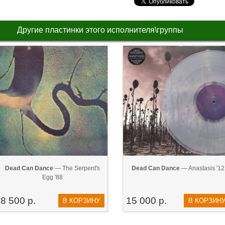
Другие пластинки этого исполнителя\группы
Dead Can Dance
— The Serpent's
Dead Can Dance
— Anastasis '12
Egg '88
8 500 р.
15 000 р.
В КОРЗИНУ
В КОРЗИН