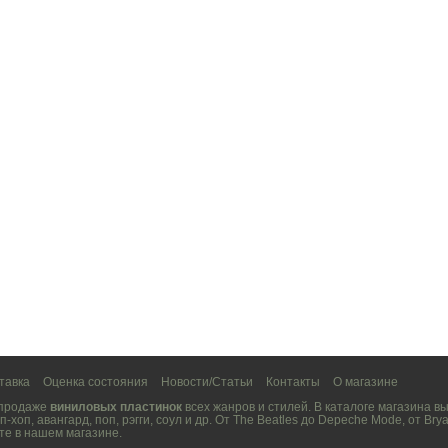
тавка
Оценка состояния
Новости/Статьи
Контакты
О магазине
 продаже
виниловых пластинок
всех жанров и стилей. В каталоге магазина 
п-хоп
,
авангард
,
поп
,
рэгги
,
соул
и др. От
The Beatles
до
Depeche Mode
, от
Brya
те в нашем магазине.