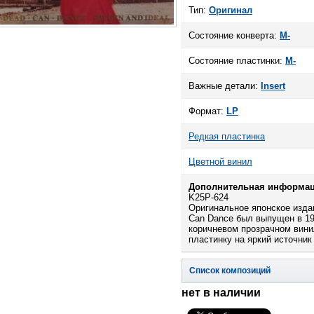
Тип:
Оригинал
Состояние конверта:
M-
Состояние пластинки:
M-
Важные детали:
Insert
Формат:
LP
Редкая пластинка
Цветной винил
Дополнительная информац
K25P-624
Оригинальное японское изда
Can Dance был выпущен в 198
коричневом прозрачном винил
пластинку на яркий источник
Список композиций
нет в наличии