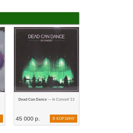
Dead Can Dance
— In Concert '13
45 000 р.
У
В КОРЗИНУ