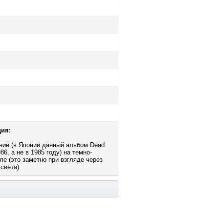
ия:
ние (в Японии данный альбом Dead
6, а не в 1985 году) на темно-
е (это заметно при взгляде через
 света)