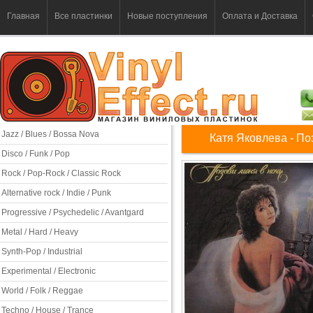
Главная
Все пластинки
Новые поступления
Оплата и Доставка
Jazz / Blues / Bossa Nova
Катя Яковлева - По
Disco / Funk / Pop
Rock / Pop-Rock / Classic Rock
Alternative rock / Indie / Punk
Progressive / Psychedelic / Avantgard
Metal / Hard / Heavy
Synth-Pop / Industrial
Experimental / Electronic
World / Folk / Reggae
Techno / House / Trance