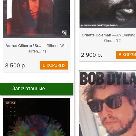
Ornette Coleman
— An Evening 
Orne... '72
Astrud Gilberto / St...
— Gilberto With
Turren... '71
2 900 р.
В КОРЗ
3 500 р.
В КОРЗИНУ
Запечатанные