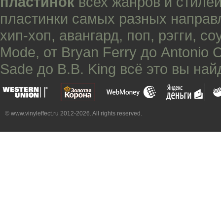
пластинок
всех жанров и стилей
пластинки самых разных направ
хип-хоп
,
авангард
,
поп
,
рэгги
,
со
Mode
, от
Bryan Ferry
до
Antonio 
Sade
до
B.B. King
всё это вы най
© www.vinyleffect.ru 2012-2026. All rights reserved.