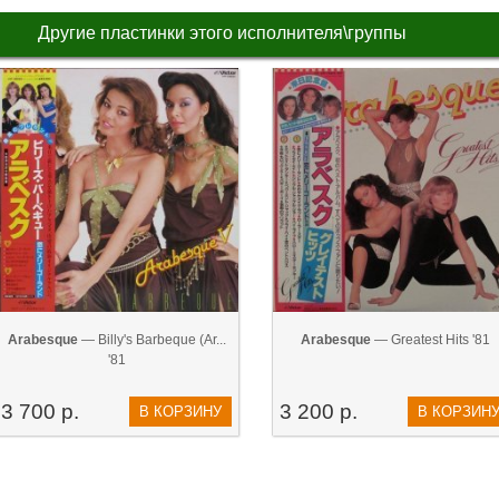
Другие пластинки этого исполнителя\группы
Arabesque
— Billy's Barbeque (Ar...
Arabesque
— Greatest Hits '81
'81
3 700 р.
3 200 р.
В КОРЗИНУ
В КОРЗИН