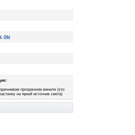
t
,
Оbi
ия:
коричневом прозрачном виниле (это
ластинку на яркий источник света)