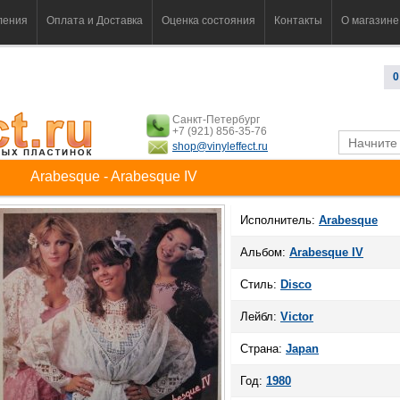
ления
Оплата и Доставка
Оценка состояния
Контакты
О магазине
0
Санкт-Петербург
+7 (921) 856-35-76
shop@vinyleffect.ru
Arabesque - Arabesque IV
Исполнитель:
Arabesque
Альбом:
Arabesque IV
Стиль:
Disco
Лейбл:
Victor
Страна:
Japan
Год:
1980