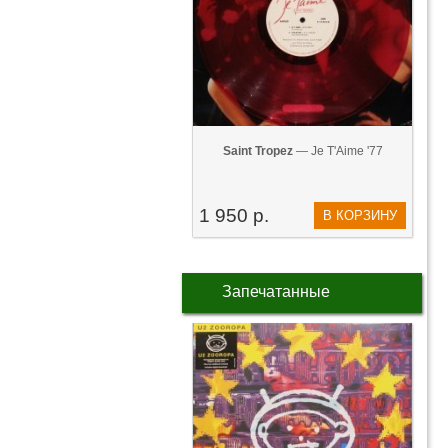
Saint Tropez
— Je T'Aime '77
1 950 р.
В КОРЗИНУ
Запечатанные