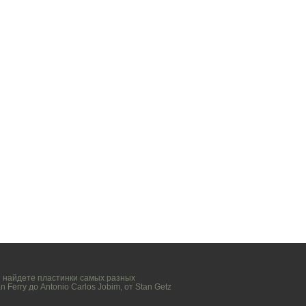
вы найдете пластинки самых разных
n Ferry
до
Antonio Carlos Jobim
, от
Stan Getz