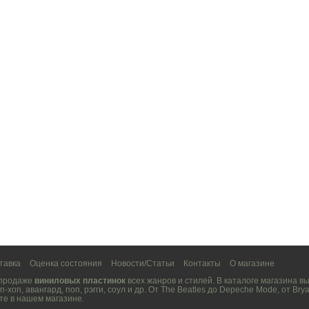
тавка
Оценка состояния
Новости/Статьи
Контакты
О магазине
 продаже
виниловых пластинок
всех жанров и стилей. В каталоге магазина 
п-хоп
,
авангард
,
поп
,
рэгги
,
соул
и др. От
The Beatles
до
Depeche Mode
, от
Brya
те в нашем магазине.