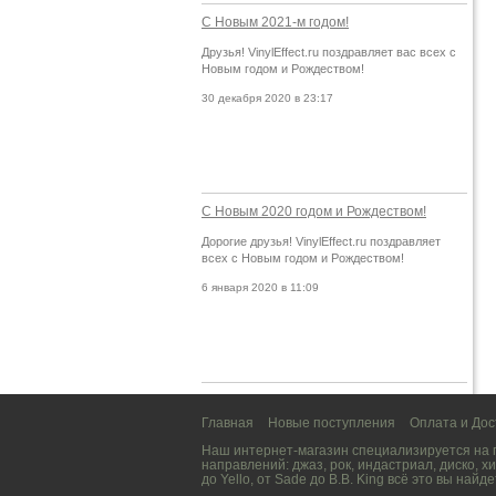
С Новым 2021-м годом!
Друзья! VinylEffect.ru поздравляет вас всех с
Новым годом и Рождеством!
30 декабря 2020 в 23:17
С Новым 2020 годом и Рождеством!
Дорогие друзья! VinylEffect.ru поздравляет
всех с Новым годом и Рождеством!
6 января 2020 в 11:09
Главная
Новые поступления
Оплата и Дос
Наш интернет-магазин специализируется на
направлений:
джаз
,
рок
,
индастриал
,
диско
,
хи
до
Yello
, от
Sade
до
B.B. King
всё это вы найде