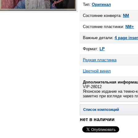
Тип:
Оригинал
Состояние конверта:
NM
Состояние пластинки:
NM+
Важные детали:
4 page inser
Формат:
LP
Редкая пластинка
Цветной винил
Дополнительная информац
VIP-28012
Японское издание на темно-
заметно при взгляде через п
Список композиций
нет в наличии