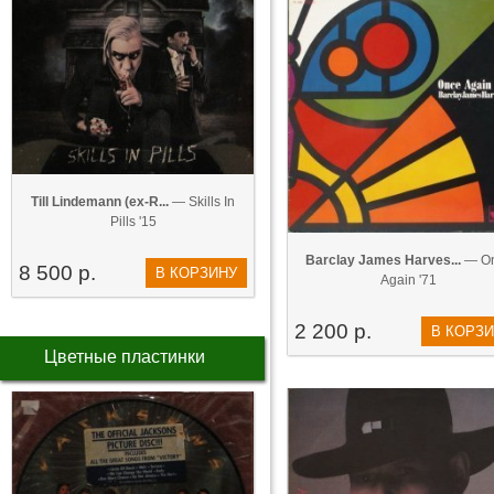
Till Lindemann (ex-R...
— Skills In
Pills '15
Barclay James Harves...
— O
8 500 р.
В КОРЗИНУ
Again '71
2 200 р.
В КОРЗ
Цветные пластинки