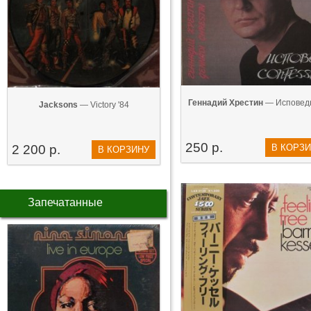
Геннадий Хрестин
— Исповедь
Jacksons
— Victory '84
250 р.
2 200 р.
В КОРЗ
В КОРЗИНУ
Запечатанные