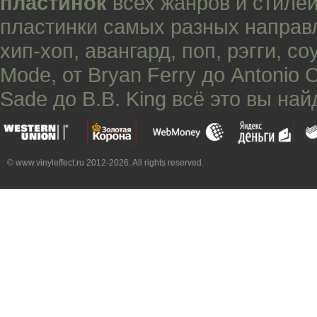
пластинок
всех жанров и стилей
пластинки самых разных направ
хип-хоп
,
авангард
,
поп
,
рэгги
,
со
Mode
, от
Bryan Ferry
до
Antonio 
Sade
до
B.B. King
всё это вы най
© www.vinyleffect.ru 2012-2026. All rights reserved.