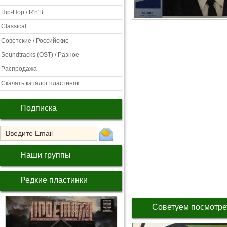
Hip-Hop / R'n'B
Classical
Советские / Российские
Soundtracks (OST) / Разное
Распродажа
Скачать каталог пластинок
Подписка
Наши группы
Редкие пластинки
Советуем посмотре