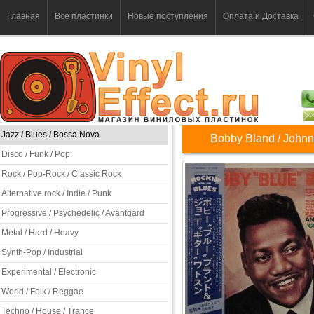
Главная
Все пластинки
Новые поступления
Оплата и Доставка
Jazz / Blues / Bossa Nova
Bobby Bland / Johnn
Disco / Funk / Pop
Rock / Pop-Rock / Classic Rock
Alternative rock / Indie / Punk
Progressive / Psychedelic / Avantgard
Metal / Hard / Heavy
Synth-Pop / Industrial
Experimental / Electronic
World / Folk / Reggae
Techno / House / Trance