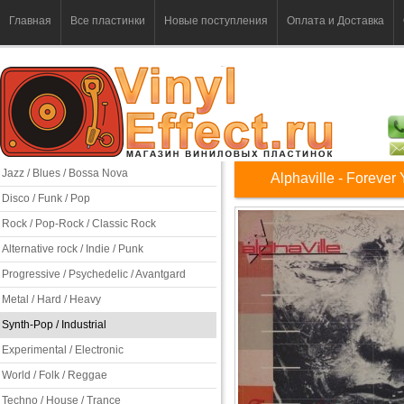
Главная
Все пластинки
Новые поступления
Оплата и Доставка
Jazz / Blues / Bossa Nova
Alphaville - Forever
Disco / Funk / Pop
Rock / Pop-Rock / Classic Rock
Alternative rock / Indie / Punk
Progressive / Psychedelic / Avantgard
Metal / Hard / Heavy
Synth-Pop / Industrial
Experimental / Electronic
World / Folk / Reggae
Techno / House / Trance