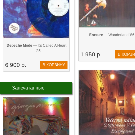
Erasure
— Wonderland '86
Depeche Mode
— It's Called A Heart
... '85
1 950 р.
В КОРЗ
6 900 р.
В КОРЗИНУ
Запечатанные