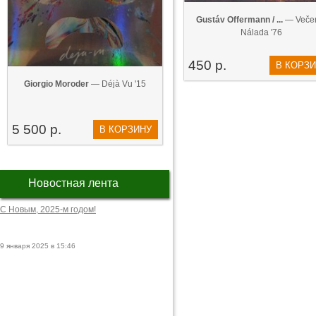
Gustáv Offermann / ...
— Veče
Nálada '76
450 р.
В КОРЗ
Giorgio Moroder
— Déjà Vu '15
5 500 р.
В КОРЗИНУ
Новостная лента
С Новым, 2025-м годом!
9 января 2025 в 15:46