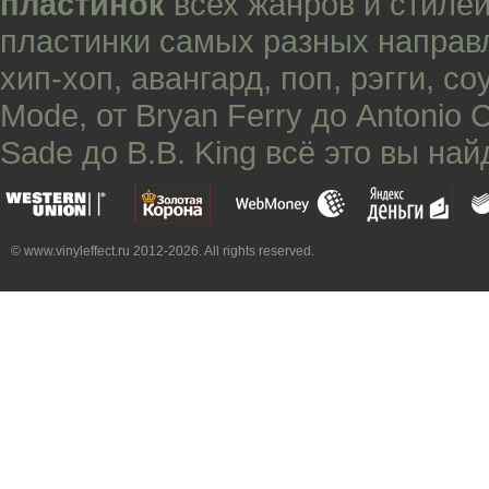
пластинок
всех жанров и стилей
пластинки самых разных направ
хип-хоп
,
авангард
,
поп
,
рэгги
,
со
Mode
, от
Bryan Ferry
до
Antonio 
Sade
до
B.B. King
всё это вы най
© www.vinyleffect.ru 2012-2026. All rights reserved.