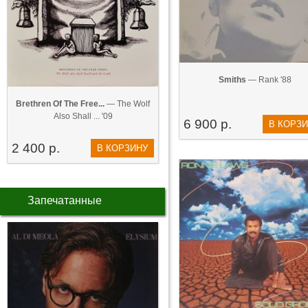
Smiths
— Rank '88
Brethren Of The Free...
— The Wolf
Also Shall ... '09
6 900 р.
В КОРЗ
2 400 р.
В КОРЗИНУ
Запечатанные