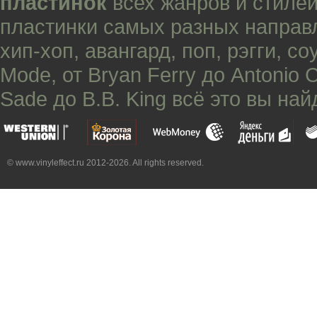
пластинок
всех жанров и стилей
пластинки самых разных направ
хип-хоп
,
авангард
,
поп
,
рэгги
,
со
Mode
, от
Bryan Ferry
до
Antonio 
Sade
до
B.B. King
всё это вы най
© www.vinyleffect.ru 2012-2026. All rights reserved.