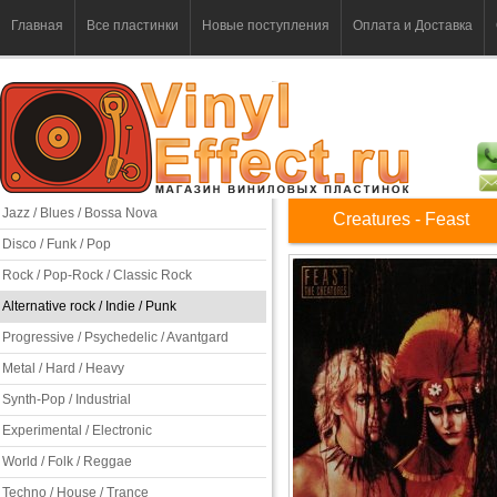
Главная
Все пластинки
Новые поступления
Оплата и Доставка
Jazz / Blues / Bossa Nova
Creatures - Feast
Disco / Funk / Pop
Rock / Pop-Rock / Classic Rock
Alternative rock / Indie / Punk
Progressive / Psychedelic / Avantgard
Metal / Hard / Heavy
Synth-Pop / Industrial
Experimental / Electronic
World / Folk / Reggae
Techno / House / Trance