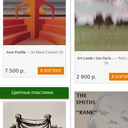
Jose Padilla
— So Many Colours '15
Art Lande / Jan Garb...
— Red L
'74
7 500 р.
В КОРЗИНУ
2 900 р.
В КОРЗ
Цветные пластинки