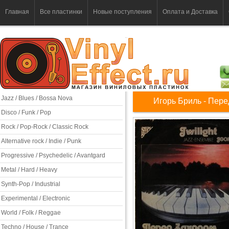
Главная
Все пластинки
Новые поступления
Оплата и Доставка
Jazz / Blues / Bossa Nova
Игорь Бриль - Пер
Disco / Funk / Pop
Rock / Pop-Rock / Classic Rock
Alternative rock / Indie / Punk
Progressive / Psychedelic / Avantgard
Metal / Hard / Heavy
Synth-Pop / Industrial
Experimental / Electronic
World / Folk / Reggae
Techno / House / Trance