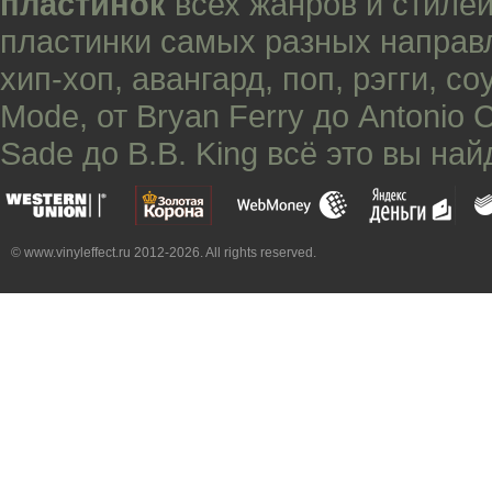
пластинок
всех жанров и стилей
пластинки самых разных направ
хип-хоп
,
авангард
,
поп
,
рэгги
,
со
Mode
, от
Bryan Ferry
до
Antonio 
Sade
до
B.B. King
всё это вы най
© www.vinyleffect.ru 2012-2026. All rights reserved.