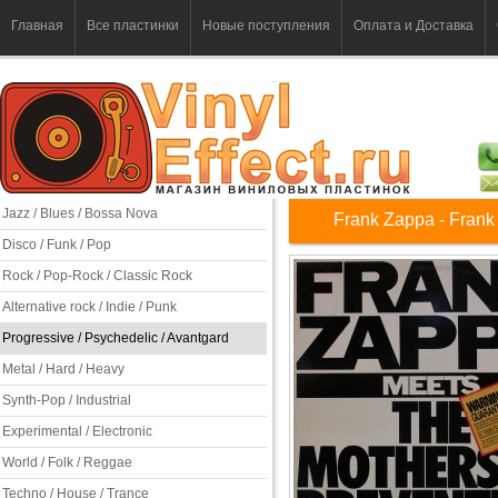
Главная
Все пластинки
Новые поступления
Оплата и Доставка
Jazz / Blues / Bossa Nova
Frank Zappa - Frank
Disco / Funk / Pop
Rock / Pop-Rock / Classic Rock
Alternative rock / Indie / Punk
Progressive / Psychedelic / Avantgard
Metal / Hard / Heavy
Synth-Pop / Industrial
Experimental / Electronic
World / Folk / Reggae
Techno / House / Trance