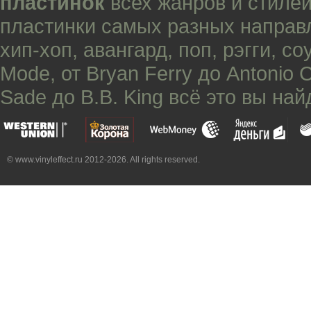
пластинок
всех жанров и стилей
пластинки самых разных направ
хип-хоп
,
авангард
,
поп
,
рэгги
,
со
Mode
, от
Bryan Ferry
до
Antonio 
Sade
до
B.B. King
всё это вы най
© www.vinyleffect.ru 2012-2026. All rights reserved.