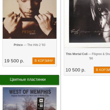
Prince
— The Hits 2 '93
This Mortal Coil
— Filigree & S
'86
19 500 р.
В КОРЗИНУ
10 500 р.
В КОРЗ
Цветные пластинки