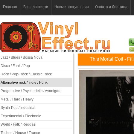
Главная
Все пластинки
Новые поступления
Оплата и Доставка
Jazz / Blues / Bossa Nova
This Mortal Coil - F
Disco / Funk / Pop
Rock / Pop-Rock / Classic Rock
Alternative rock / Indie / Punk
Progressive / Psychedelic / Avantgard
Metal / Hard / Heavy
Synth-Pop / Industrial
Experimental / Electronic
World / Folk / Reggae
Techno / House / Trance