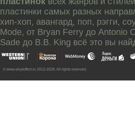
пластинок
всех жанров и стилей
пластинки самых разных направ
хип-хоп
,
авангард
,
поп
,
рэгги
,
со
Mode
, от
Bryan Ferry
до
Antonio 
Sade
до
B.B. King
всё это вы най
© www.vinyleffect.ru 2012-2026. All rights reserved.