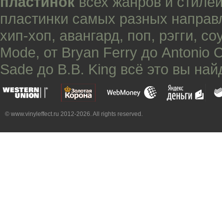
пластинок
всех жанров и стилей
пластинки самых разных направ
хип-хоп
,
авангард
,
поп
,
рэгги
,
со
Mode
, от
Bryan Ferry
до
Antonio 
Sade
до
B.B. King
всё это вы най
© www.vinyleffect.ru 2012-2026. All rights reserved.