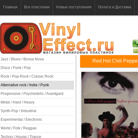
Главная
Все пластинки
Новые поступления
Оплата и Доставка
Jazz / Blues / Bossa Nova
Red Hot Chili Peppe
Disco / Funk / Pop
Rock / Pop-Rock / Classic Rock
Alternative rock / Indie / Punk
Progressive / Psychedelic / Avantgard
Metal / Hard / Heavy
Synth-Pop / Industrial
Experimental / Electronic
World / Folk / Reggae
Techno / House / Trance