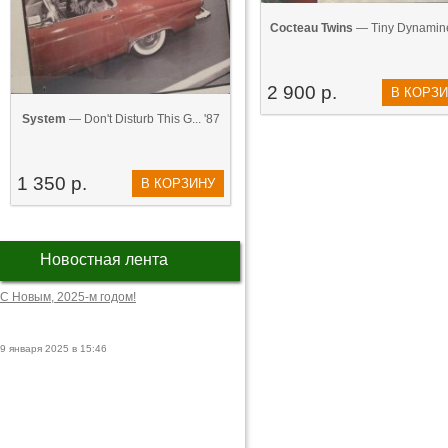
Cocteau Twins
— Tiny Dynamine
2 900 р.
В КОРЗ
System
— Don't Disturb This G... '87
1 350 р.
В КОРЗИНУ
Новостная лента
С Новым, 2025-м годом!
9 января 2025 в 15:46