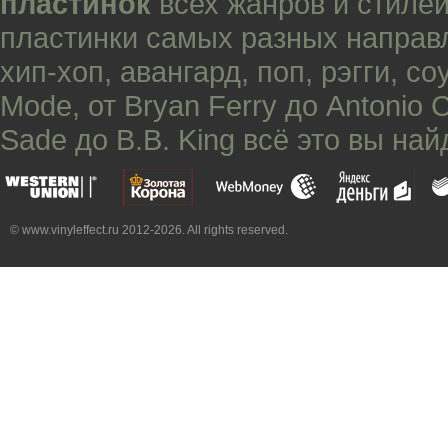
пластинок
всех жанров и стилей
пластинки самых разных направ
хип-хоп
,
авангард
,
поп
,
рэгги
,
со
Mode
, от
Bryan Ferry
до
Antonio 
Sade
до
B.B. King
всё это вы най
© www.vinyleffect.ru 2012-2026. All rights reserved.