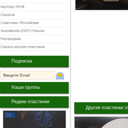
Hip-Hop / R'n'B
Classical
Советские / Российские
Soundtracks (OST) / Разное
Распродажа
Скачать каталог пластинок
Подписка
Наши группы
Редкие пластинки
Другие пластинки э