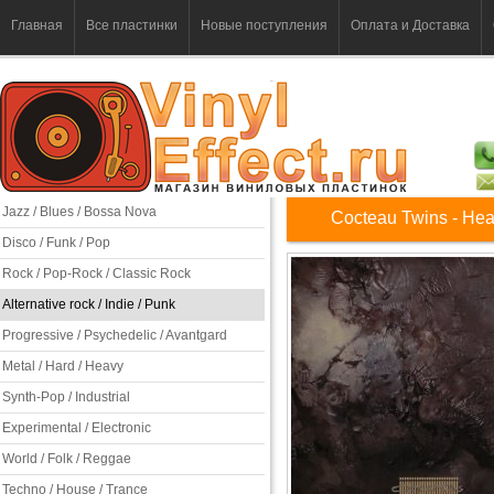
Главная
Все пластинки
Новые поступления
Оплата и Доставка
Jazz / Blues / Bossa Nova
Cocteau Twins - He
Disco / Funk / Pop
Rock / Pop-Rock / Classic Rock
Alternative rock / Indie / Punk
Progressive / Psychedelic / Avantgard
Metal / Hard / Heavy
Synth-Pop / Industrial
Experimental / Electronic
World / Folk / Reggae
Techno / House / Trance