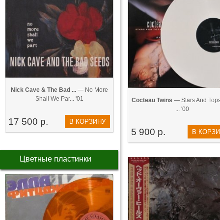
Nick Cave & The Bad ...
— No More
Shall We Par... '01
Cocteau Twins
— Stars And Tops
... '00
17 500 р.
В КОРЗИНУ
5 900 р.
В КОРЗ
Цветные пластинки