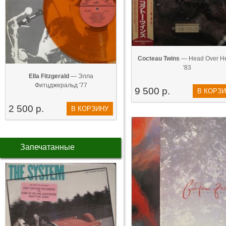
Cocteau Twins
— Head Over H
'83
Ella Fitzgerald
— Элла
Фитцджеральд '77
9 500 р.
В КОРЗ
2 500 р.
В КОРЗИНУ
Запечатанные