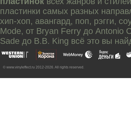
пластинок
всех жанров и стилей
пластинки самых разных направ
хип-хоп
,
авангард
,
поп
,
рэгги
,
со
Mode
, от
Bryan Ferry
до
Antonio 
Sade
до
B.B. King
всё это вы най
© www.vinyleffect.ru 2012-2026. All rights reserved.