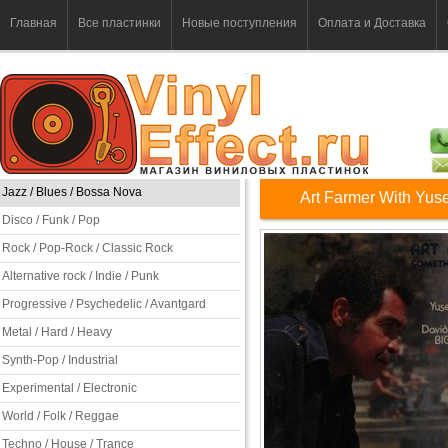
Главная
Все пластинки
Новые поступления
Оплата и Доставка
Jazz / Blues / Bossa Nova
Art Farmer With Yus
Disco / Funk / Pop
Rock / Pop-Rock / Classic Rock
Alternative rock / Indie / Punk
Progressive / Psychedelic / Avantgard
Metal / Hard / Heavy
Synth-Pop / Industrial
Experimental / Electronic
World / Folk / Reggae
Techno / House / Trance