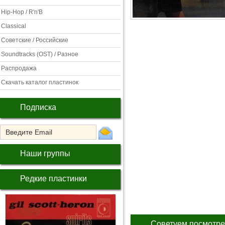
Hip-Hop / R'n'B
Classical
Советские / Российские
Soundtracks (OST) / Разное
Распродажа
Скачать каталог пластинок
Подписка
Наши группы
Редкие пластинки
Советуем посмотре