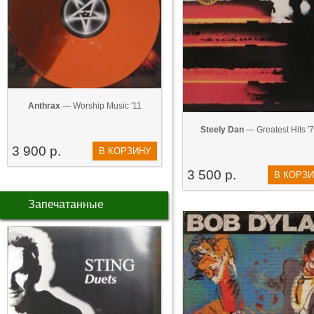
Anthrax
— Worship Music '11
Steely Dan
— Greatest Hits '
3 900 р.
В КОРЗИНУ
3 500 р.
В КОРЗ
Запечатанные